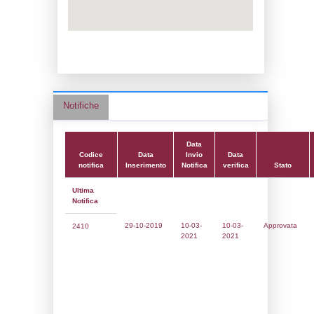
Adeguamento:
Data notifica:
10-03-2021
Data scrittura:
10-03-2021
Attività:
(10) Stoccaggio di combustibili (a
riscaldamento, la vendita al dettaglio ecc.)
FUEL_STORAGE
Attività secondaria:
Classi:
Classe 1
Dlgs:
D.Lgs 105/2015 Stabilimento di Sogl
Coordinate:
46.1118133000,12.1123194000