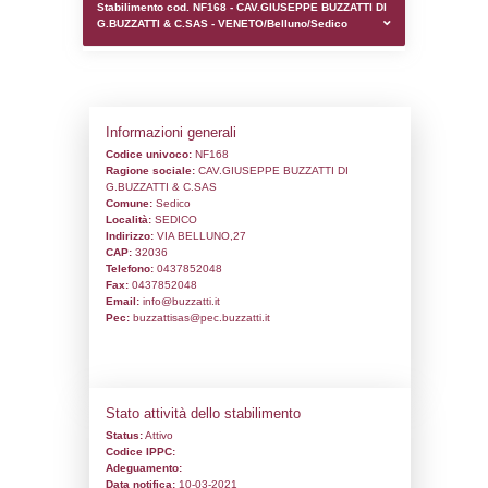
0.00021505355834961
sql: SELECT `tablename`, `userlevelid`, `p
`userlevelpermissions` WHERE `userlevelid` I
executionMS: 0.00099992752075195
Stabilimento cod. NF168 - CAV.GIUSEPP
G.BUZZATTI & C.SAS - VENETO/Belluno/
Informazioni generali