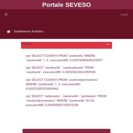
Portale SEVE
Stabilimento Pubblico
Stabilimento Pubblico
Debug
sql: SELECT COUNT(*) FROM `userlevels`
`userlevelid` = -2, executionMS: 0.000254
sql: SELECT `userlevelid`, `userlevelname`
`userlevels`, executionMS: 0.00020813941
sql: SELECT COUNT(*) FROM `userlevelperm
WHERE `userlevelid` = -2, executionMS: