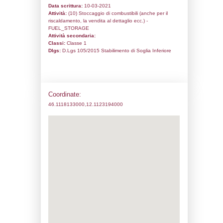
Codice univoco:
NF168
Ragione sociale:
CAV.GIUSEPPE BUZZAT
G.BUZZATTI & C.SAS
Comune:
Sedico
Località:
SEDICO
Indirizzo:
VIA BELLUNO,27
CAP:
32036
Telefono:
0437852048
Fax:
0437852048
Email:
info@buzzatti.it
Pec:
buzzattisas@pec.buzzatti.it
Stato attività dello stabilimento
Status:
Attivo
Codice IPPC: