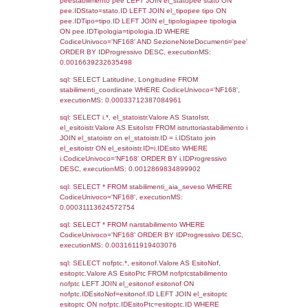
Torna indietro
Debug
sql: SELECT COUNT(*) FROM `userlevels`
`userlevelid` = -2, executionMS: 0.000254
sql: SELECT `userlevelid`, `userlevelname`
`userlevels`, executionMS: 0.00020813941
sql: SELECT COUNT(*) FROM `userlevelperm
WHERE `userlevelid` = -2, executionMS:
0.00021505355834961
sql: SELECT `tablename`, `userlevelid`, `p
`userlevelpermissions` WHERE `userlevelid` I
executionMS: 0.00099992752075195
sql: SELECT * FROM infostabilimento WHE