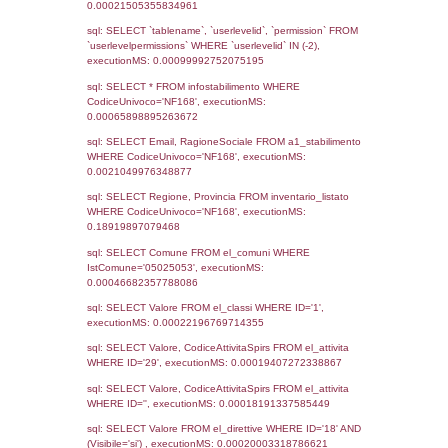
Notifiche
Data
Codice
Data
Invio
notifica
Inserimento
Notific
Ultima
Notifica
29-10-2019
10-03-
2410
2021