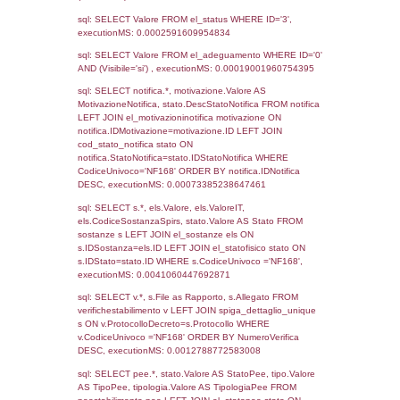
Archivio
Notifiche
Precedenti
06-05-2016
174