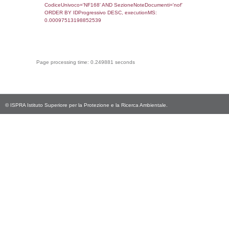
CodiceUnivoco='NF168', executionMS:
0.00065898895263672
sql: SELECT Email, RagioneSociale FROM a
WHERE CodiceUnivoco='NF168', execution
0.0021049976348877
sql: SELECT Regione, Provincia FROM invent
WHERE CodiceUnivoco='NF168', execution
0.18919897079468
sql: SELECT Comune FROM el_comuni W
IstComune='05025053', executionMS:
0.00046682357788086
sql: SELECT Valore FROM el_classi WHERE 
executionMS: 0.00022196769714355
sql: SELECT Valore, CodiceAttivitaSpirs FRO
WHERE ID='29', executionMS: 0.0001940