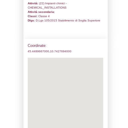
Codice univoco:
NF174
Ragione sociale:
NOVARESINE SRL
Comune:
Lazise
Località:
Colà di Lazise
Indirizzo:
Via Confine, 23
CAP:
37017
Telefono:
0456445511
Fax:
0456450135
Email:
guandalini.l@novaresine.com
Pec:
novaresine@legalmail.it
Stato attività dello stabilimento
Status:
Attivo
Codice IPPC:
Adeguamento:
Reg. 1272/2008 CLP