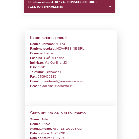
0.00021696090698242
sql: SELECT `tablename`, `userlevelid`, `p
`userlevelpermissions` WHERE `userlevelid` I
executionMS: 0.0009610652923584
Stabilimento cod. NF174 - NOVARESINE S
VENETO/Verona/Lazise
Informazioni generali