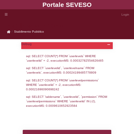
Portale SEVE
Stabilimento Pubblico
Stabilimento Pubblico
Debug
sql: SELECT COUNT(*) FROM `userlevels`
`userlevelid` = -2, executionMS: 0.000327
sql: SELECT `userlevelid`, `userlevelname`
`userlevels`, executionMS: 0.00024199485
sql: SELECT COUNT(*) FROM `userlevelperm
WHERE `userlevelid` = -2, executionMS: