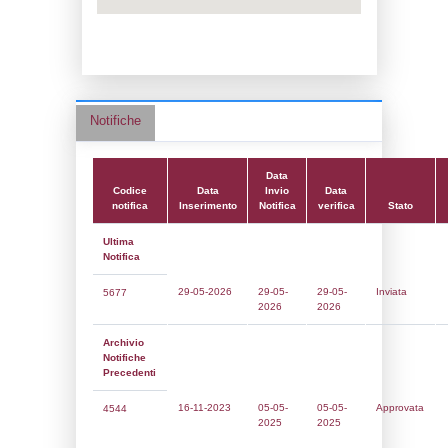
Data notifica:
05-05-2025
Data scrittura:
11-07-2017
Attività:
(22) Impianti chimici -
CHEMICAL_INSTALLATIONS
Attività secondaria:
Classi:
Classe 4
Dlgs:
D.Lgs 105/2015 Stabilimento di Sog
Coordinate:
45.4489667000,10.7427694000