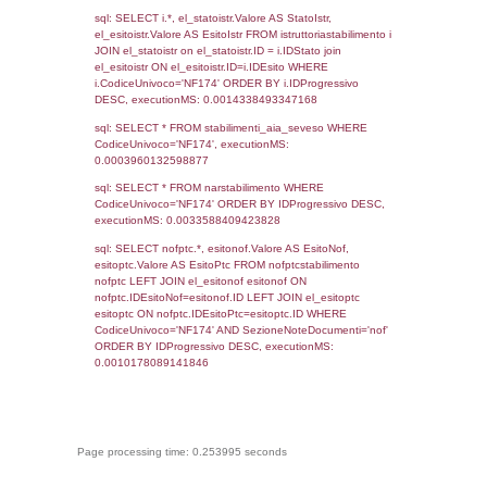
Torna indietro
Debug
sql: SELECT COUNT(*) FROM `userlevels`
`userlevelid` = -2, executionMS: 0.000327
sql: SELECT `userlevelid`, `userlevelname`
`userlevels`, executionMS: 0.00024199485
sql: SELECT COUNT(*) FROM `userlevelperm
WHERE `userlevelid` = -2, executionMS:
0.00021696090698242
sql: SELECT `tablename`, `userlevelid`, `p
`userlevelpermissions` WHERE `userlevelid` I
executionMS: 0.0009610652923584
sql: SELECT * FROM infostabilimento WHE