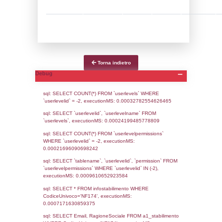
Notifiche
Data
Codice
Data
Invio
notifica
Inserimento
Notific
Ultima
Notifica
29-05-2026
29-05-
5677
2026
Archivio
Notifiche
Precedenti