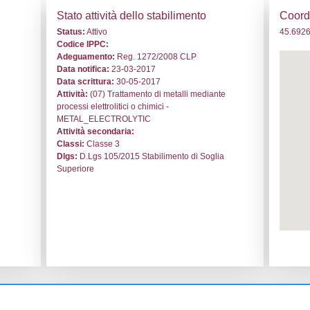
 NF186 - Surface Design s.r.l. - VENETO/Treviso/Villorba
i generali
Stato a
o:
NF186
Status:
At
le:
Surface Design s.r.l.
Codice I
rba
Adeguam
e di Villorba
Data noti
ontane 98
Data scri