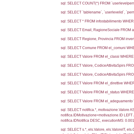
Notifiche
Co
Ultima Notifi
2020
Archivio Noti
718