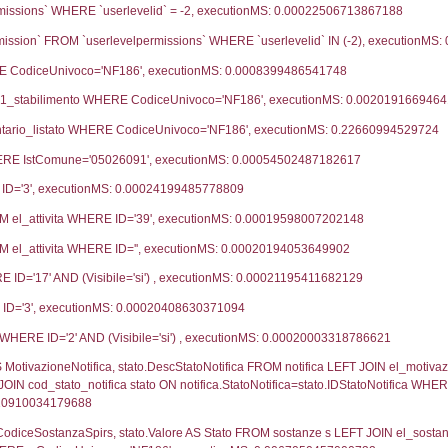
dice notifica
Data Inserimento
ca
05-02-2019
fiche Precedenti
08-03-2017