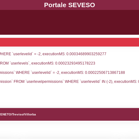
UNT(*) FROM `userlevels` WHERE `userlevelid` = -
serlevelid`, `userlevelname` FROM `userlevels`, ex
UNT(*) FROM `userlevelpermissions` WHERE `userle
blename`, `userlevelid`, `permission` FROM `userle