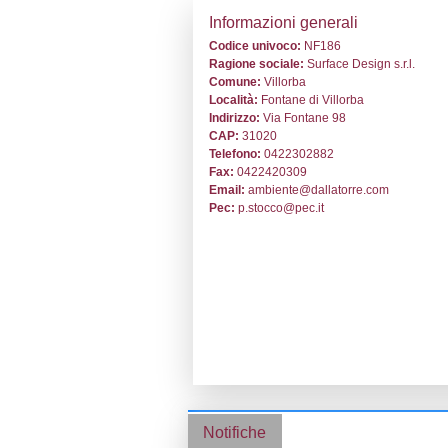
Stabilimento cod.
Informazion
Codice univoc
Ragione socia
Comune:
Villo
Località:
Fontan
Indirizzo:
Via F