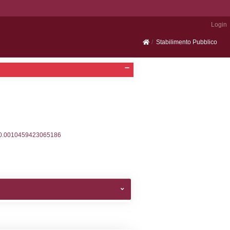
Portale SEVESO
2, executionMS: 0.00034689903259277
ecutionMS: 0.00023293495178223
velid` = -2, executionMS: 0.00022506713867188
velpermissions` WHERE `userlevelid` IN (-2), execut