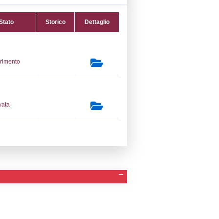
07) Trattamento di metalli mediante
lettrolitici o chimici -
ELECTROLYTIC
secondaria:
lasse 3
gs 105/2015 Stabilimento di Soglia
e