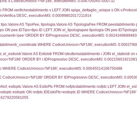
UNT(*) FROM `userlevels` WHERE `userlevelid` = -
serlevelid`, `userlevelname` FROM `userlevels`, ex
UNT(*) FROM `userlevelpermissions` WHERE `userle
blename`, `userlevelid`, `permission` FROM `userle
FROM infostabilimento WHERE CodiceUnivoco='NF18
ail, RagioneSociale FROM a1_stabilimento WHERE 