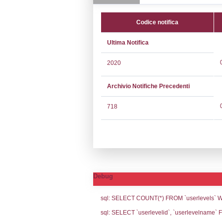
CAP:
31020
Telefono:
0422
Fax:
0422420
Email:
ambient
Pec:
p.stocco@