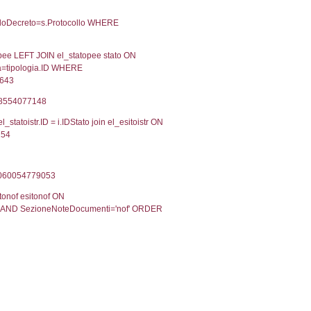
Torna indietro
2, executionMS: 0.00034689903259277
ecutionMS: 0.00023293495178223
velid` = -2, executionMS: 0.00022506713867188
velpermissions` WHERE `userlevelid` IN (-2), execut
6', executionMS: 0.0008399486541748
CodiceUnivoco='NF186', executionMS: 0.002019166