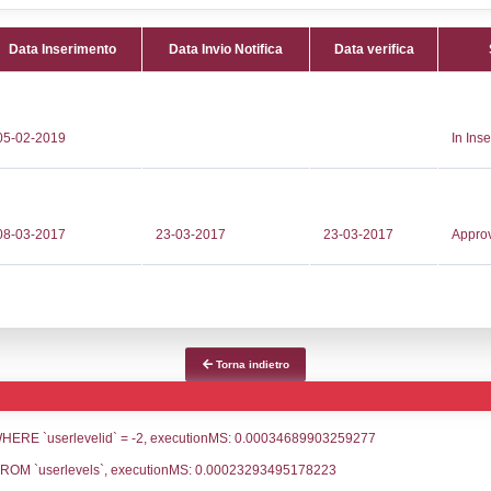
Attività:
(
302882
processi e
309
METAL_
e@dallatorre.com
Attività 
pec.it
Classi:
C
Dlgs:
D.L
Superior