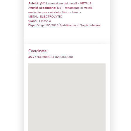
Codice univoco:
NF191
Ragione sociale:
S.I.L.M.E.C. - S.R.L.
Comune:
San Zenone degli Ezzelini
Località:
Indirizzo:
Via San Martino, 3
CAP:
31020
Telefono:
0423 968611
Fax:
0423 968193
Email:
info@silmec.com
Pec:
info@pec.silmec.com
Stato attività dello stabilimento
Status:
Attivo
Codice IPPC:
Adeguamento:
Reg. 1272/2008 CLP