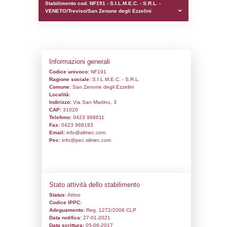
0.00019598007202148
sql: SELECT `tablename`, `userlevelid`, `p
`userlevelpermissions` WHERE `userlevelid` I
executionMS: 0.0010709762573242
Stabilimento cod. NF191 - S.I.L.M.E.C. - S.
VENETO/Treviso/San Zenone degli Ezzeli
Informazioni generali