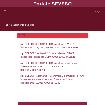
Portale SEVE
Stabilimento Pubblico
Stabilimento Pubblico
Debug
sql: SELECT COUNT(*) FROM `userlevels`
`userlevelid` = -2, executionMS: 0.000314
sql: SELECT `userlevelid`, `userlevelname`
`userlevels`, executionMS: 0.00026106834
sql: SELECT COUNT(*) FROM `userlevelperm
WHERE `userlevelid` = -2, executionMS: