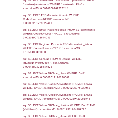
Notifiche
Data
Codice
Data
Invio
notifica
Inserimento
Notific
Ultima
Notifica
16-09-2025
5245
Archivio
Notifiche
Precedenti