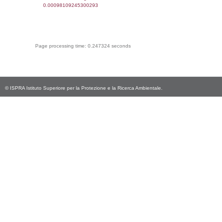
sql: SELECT Email, RagioneSociale FROM a
WHERE CodiceUnivoco='NF191', execution
0.0020899772644043
sql: SELECT Regione, Provincia FROM invent
WHERE CodiceUnivoco='NF191', execution
0.18534803390503
sql: SELECT Comune FROM el_comuni W
IstComune='05026077', executionMS:
0.00044894218444824
sql: SELECT Valore FROM el_classi WHERE 
executionMS: 0.00047612190246582
sql: SELECT Valore, CodiceAttivitaSpirs FRO
WHERE ID='40', executionMS: 0.0002920
sql: SELECT Valore, CodiceAttivitaSpirs FRO
WHERE ID='39', executionMS: 0.0002028