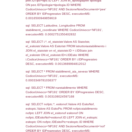
Torna indietro
Debug
sql: SELECT COUNT(*) FROM `userlevels`
`userlevelid` = -2, executionMS: 0.000314
sql: SELECT `userlevelid`, `userlevelname`
`userlevels`, executionMS: 0.00026106834
sql: SELECT COUNT(*) FROM `userlevelperm
WHERE `userlevelid` = -2, executionMS:
0.00019598007202148
sql: SELECT `tablename`, `userlevelid`, `p
`userlevelpermissions` WHERE `userlevelid` I
executionMS: 0.0010709762573242
sql: SELECT * FROM infostabilimento WHE
CodiceUnivoco='NF191', executionMS:
0.00067281723022461