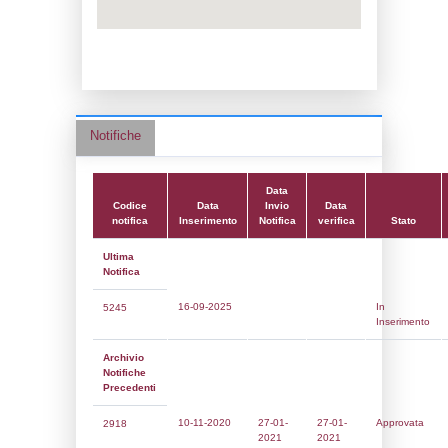
Data notifica:
27-01-2021
Data scrittura:
05-06-2017
Attività:
(04) Lavorazione dei metalli - M
Attività secondaria:
(07) Trattamento di m
mediante processi elettrolitici o chimici -
METAL_ELECTROLYTIC
Classi:
Classe 4
Dlgs:
D.Lgs 105/2015 Stabilimento di Sogl
Coordinate:
45.7776139000,11.8290833000