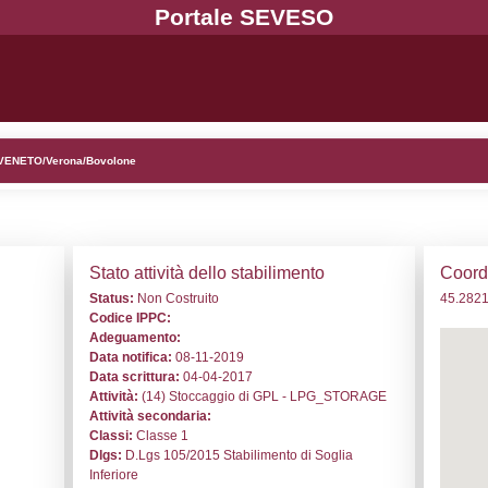
. NF230 - GIORGIO GAS S.R.L. - VENETO/Verona/Bovolone
i generali
Stato a
o:
NF230
Status:
N