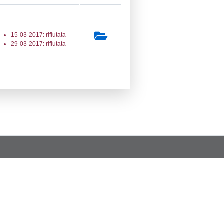
a Invio Notifica
Data verifica
Stato
11-2019
08-11-2019
Approvata