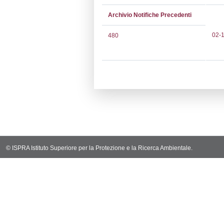
Notifiche
Codi
Ultima Notifi
998