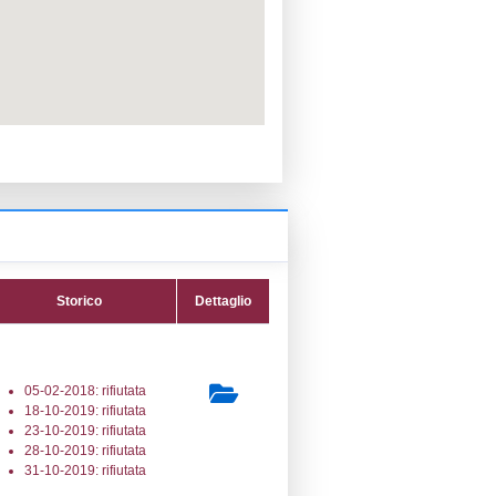
PPC:
ento:
fica:
08-11-2019
ttura:
04-04-2017
14) Stoccaggio di GPL - LPG_STORAGE
secondaria:
lasse 1
gs 105/2015 Stabilimento di Soglia