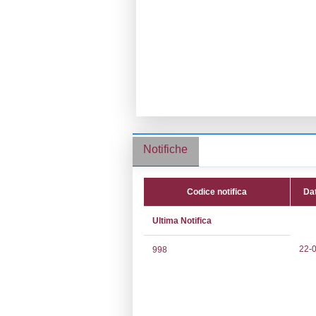
Ragione socia
Comune:
Bovo
Località:
Indirizzo:
VIAL
CAP:
37051
Telefono:
0456
Fax:
0456997
Email:
INFO@G
Pec:
GIORGIO