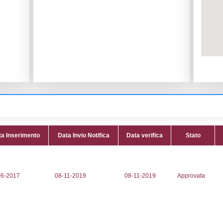
le:
GIORGIO GAS S.R.L.
Codice I
lone
Adeguam
Data noti
E DEL LAVORO
Data scri
Attività:
(
949136
Attività 
005
Classi:
C
IORGIOGAS.IT
Dlgs:
D.L
GASSRL@LEGALMAIL.IT
Inferiore