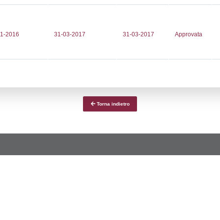
ce notifica
Data Inserimento
Dat
ca
22-06-2017
08-