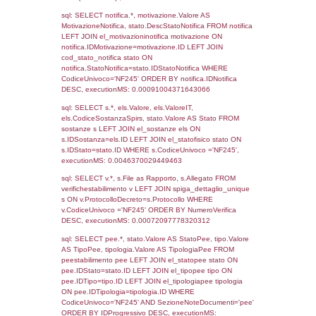
Precedenti
08-06-2021
08-09-
3363
2021
Torna indietro
Debug