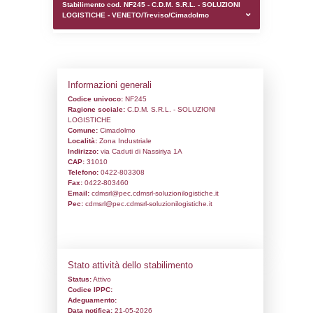
0.00019598007202148
sql: SELECT `tablename`, `userlevelid`, `p
`userlevelpermissions` WHERE `userlevelid` I
executionMS: 0.00097203254699707
Stabilimento cod. NF245 - C.D.M. S.R.L. 
LOGISTICHE - VENETO/Treviso/Cimadol
Informazioni generali