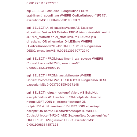
sql: SELECT COUNT(*) FROM `userlevels`
`userlevelid` = -2, executionMS: 0.000300
sql: SELECT `userlevelid`, `userlevelname`
`userlevels`, executionMS: 0.00021982192
sql: SELECT COUNT(*) FROM `userlevelperm
WHERE `userlevelid` = -2, executionMS:
0.00019598007202148
sql: SELECT `tablename`, `userlevelid`, `p
`userlevelpermissions` WHERE `userlevelid` I
executionMS: 0.00097203254699707
sql: SELECT * FROM infostabilimento WHE
CodiceUnivoco='NF245', executionMS:
0.00077700614929199
sql: SELECT Email, RagioneSociale FROM a
WHERE CodiceUnivoco='NF245', execution