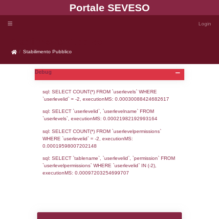
Portale SEVE
Stabilimento Pubblico
Stabilimento Pubblico
Debug
sql: SELECT COUNT(*) FROM `userlevels`
`userlevelid` = -2, executionMS: 0.000300
sql: SELECT `userlevelid`, `userlevelname`
`userlevels`, executionMS: 0.00021982192
sql: SELECT COUNT(*) FROM `userlevelperm
WHERE `userlevelid` = -2, executionMS: