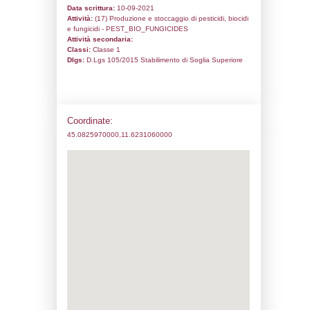
Codice univoco:
NF245
Ragione sociale:
C.D.M. S.R.L. - SOLUZ
LOGISTICHE
Comune:
Cimadolmo
Località:
Zona Industriale
Indirizzo:
via Caduti di Nassiriya 1A
CAP:
31010
Telefono:
0422-803308
Fax:
0422-803460
Email:
cdmsrl@pec.cdmsrl-soluzionilogistic
Pec:
cdmsrl@pec.cdmsrl-soluzionilogistiche
Stato attività dello stabilimento
Status:
Attivo
Codice IPPC: