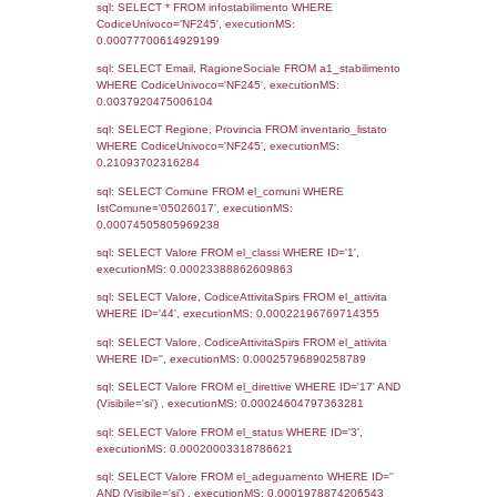
Notifiche
Data
Codice
Data
Invio
notifica
Inserimento
Notific
Ultima
Notifica
24-11-2025
21-05-
5317
2026
Archivio
Notifiche