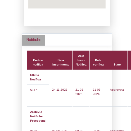
Adeguamento:
Data notifica:
21-05-2026
Data scrittura:
10-09-2021
Attività:
(17) Produzione e stoccaggio di pe
e fungicidi - PEST_BIO_FUNGICIDES
Attività secondaria:
Classi:
Classe 1
Dlgs:
D.Lgs 105/2015 Stabilimento di Sog
Coordinate:
45.0825970000,11.6231060000