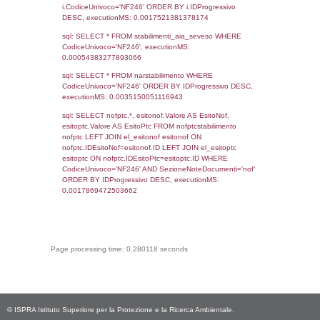
sql: SELECT COUNT(*) FROM `userlevels`
`userlevelid` = -2, executionMS: 0.000655
sql: SELECT `userlevelid`, `userlevelname`
`userlevels`, executionMS: 0.00049185752
sql: SELECT COUNT(*) FROM `userlevelperm
WHERE `userlevelid` = -2, executionMS:
0.00044107437133789
sql: SELECT `tablename`, `userlevelid`, `p
`userlevelpermissions` WHERE `userlevelid` I
executionMS: 0.0017859935760498
sql: SELECT * FROM infostabilimento WHE
CodiceUnivoco='NF246', executionMS:
0.0011661052703857
sql: SELECT Email, RagioneSociale FROM a