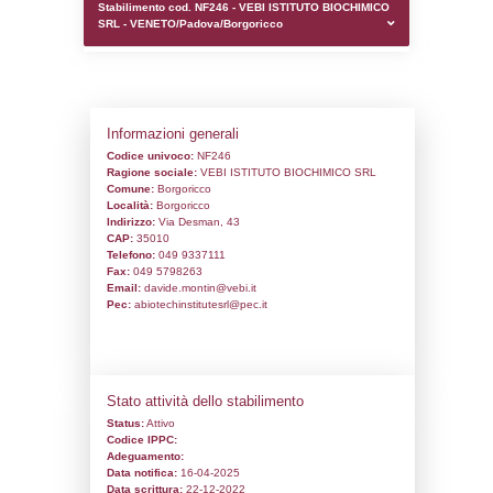
0.00044107437133789
sql: SELECT `tablename`, `userlevelid`, `p
`userlevelpermissions` WHERE `userlevelid` I
executionMS: 0.0017859935760498
Stabilimento cod. NF246 - VEBI ISTITUT
SRL - VENETO/Padova/Borgoricco
Informazioni generali