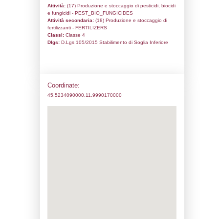
Codice univoco:
NF246
Ragione sociale:
VEBI ISTITUTO BIOCH
Comune:
Borgoricco
Località:
Borgoricco
Indirizzo:
Via Desman, 43
CAP:
35010
Telefono:
049 9337111
Fax:
049 5798263
Email:
davide.montin@vebi.it
Pec:
abiotechinstitutesrl@pec.it
Stato attività dello stabilimento
Status:
Attivo
Codice IPPC:
Adeguamento: