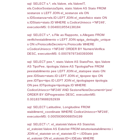
3968
06-06-2022
22-12-
2022
Torna indietro
Debug