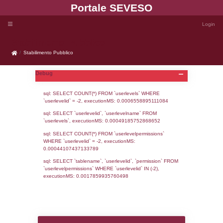
Portale SEVE
Stabilimento Pubblico
Stabilimento Pubblico
Debug
sql: SELECT COUNT(*) FROM `userlevels`
`userlevelid` = -2, executionMS: 0.000655
sql: SELECT `userlevelid`, `userlevelname`
`userlevels`, executionMS: 0.00049185752
sql: SELECT COUNT(*) FROM `userlevelperm
WHERE `userlevelid` = -2, executionMS: