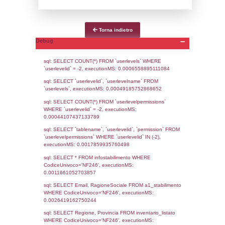
Notifiche
Data
Codice
Data
Invio
notifica
Inserimento
Notific
Ultima
Notifica
23-04-2026
5541
Archivio
Notifiche
Precedenti