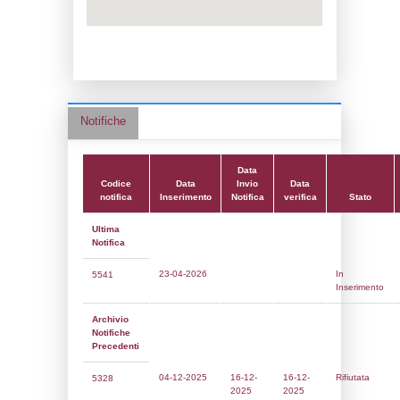
Data notifica:
16-04-2025
Data scrittura:
22-12-2022
Attività:
(17) Produzione e stoccaggio di pe
e fungicidi - PEST_BIO_FUNGICIDES
Attività secondaria:
(18) Produzione e st
fertilizzanti - FERTILIZERS
Classi:
Classe 4
Dlgs:
D.Lgs 105/2015 Stabilimento di Sogl
Coordinate:
45.5234090000,11.9990170000