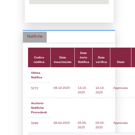
Data notifica:
14-10-2025
Data scrittura:
12-07-2020
Attività:
(05) Lavorazione di metalli ferrosi
fusione ecc.) - FERROUS_METALS
Attività secondaria:
Classi:
Classe 1
Dlgs:
D.Lgs 105/2015 Stabilimento di Sog
Coordinate:
46.2258500000,13.0782944000