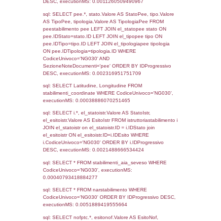
Torna indietro
Debug
sql: SELECT COUNT(*) FROM `userlevels`
`userlevelid` = -2, executionMS: 0.000346
sql: SELECT `userlevelid`, `userlevelname`
`userlevels`, executionMS: 0.00023198127
sql: SELECT COUNT(*) FROM `userlevelperm
WHERE `userlevelid` = -2, executionMS:
0.00020003318786621
sql: SELECT `tablename`, `userlevelid`, `p