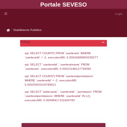
Portale SEVE
Stabilimento Pubblico
Stabilimento Pubblico
Debug
sql: SELECT COUNT(*) FROM `userlevels`
`userlevelid` = -2, executionMS: 0.000346
sql: SELECT `userlevelid`, `userlevelname`
`userlevels`, executionMS: 0.00023198127
sql: SELECT COUNT(*) FROM `userlevelperm
WHERE `userlevelid` = -2, executionMS: