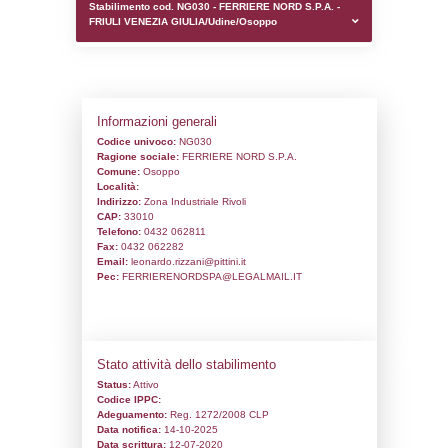
0.00020003318786621
sql: SELECT `tablename`, `userlevelid`, `p
`userlevelpermissions` WHERE `userlevelid` I
executionMS: 0.00096917152404785
Stabilimento cod. NG030 - FERRIERE NOR
FRIULI VENEZIA GIULIA/Udine/Osoppo
Informazioni generali