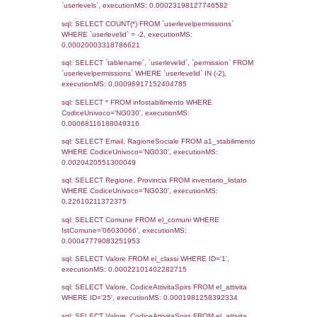
Notifiche
Data
Codice
Data
Invio
notifica
Inserimento
Notific
Ultima
Notifica
08-10-2025
14-10-
5272
2025
Archivio
Notifiche
Precedenti