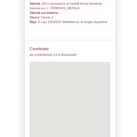
Codice univoco:
NG030
Ragione sociale:
FERRIERE NORD S.P.
Comune:
Osoppo
Località:
Indirizzo:
Zona Industriale Rivoli
CAP:
33010
Telefono:
0432 062811
Fax:
0432 062282
Email:
leonardo.rizzani@pittini.it
Pec:
FERRIERENORDSPA@LEGALMAIL.
Stato attività dello stabilimento
Status:
Attivo
Codice IPPC:
Adeguamento:
Reg. 1272/2008 CLP