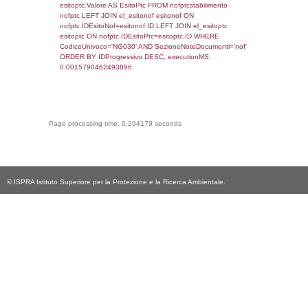
`userlevelpermissions` WHERE `userlevelid` I
executionMS: 0.00096917152404785
sql: SELECT * FROM infostabilimento WHE
CodiceUnivoco='NG030', executionMS:
0.00068116188049316
sql: SELECT Email, RagioneSociale FROM a
WHERE CodiceUnivoco='NG030', executio
0.0020420551300049
sql: SELECT Regione, Provincia FROM invent
WHERE CodiceUnivoco='NG030', executio
0.22610211372375
sql: SELECT Comune FROM el_comuni W
IstComune='06030066', executionMS:
0.00047779083251953
sql: SELECT Valore FROM el_classi WHERE 
executionMS: 0.00022101402282715