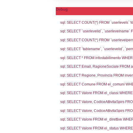
Notifiche
Codi
Ultima Notifi
5570
Archivio Noti
5039