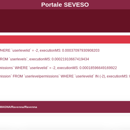
UNT(*) FROM `userlevels` WHERE `userlevelid` = -
serlevelid`, `userlevelname` FROM `userlevels`, ex
UNT(*) FROM `userlevelpermissions` WHERE `userle
blename`, `userlevelid`, `permission` FROM `userle