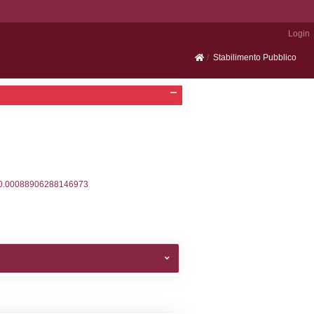
Portale SEVESO
2, executionMS: 0.00037097930908203
ecutionMS: 0.00021910667419434
velid` = -2, executionMS: 0.00018596649169922
velpermissions` WHERE `userlevelid` IN (-2), execut