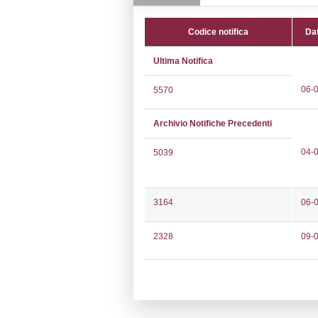
CAP:
48123
Telefono:
0544
Fax:
05445136
Email:
luca.me
Pec:
versalis.direz