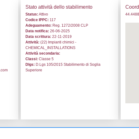
d. NH010 - VERSALIS - EMILIA ROMAGNA/Ravenna/Ravenna
i generali
Stato a
o:
NH010
Status:
At
le:
VERSALIS
Codice I
nna
Adeguam
nna
Data noti
aiona n.107
Data scri