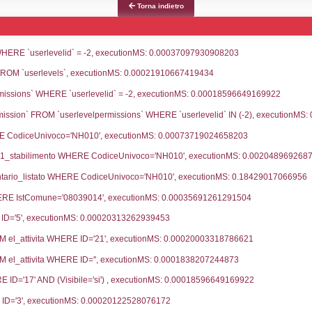
ce notifica
Data Inserimento
Dat
ca
06-05-2026
25-
fiche Precedenti
04-03-2025
26-