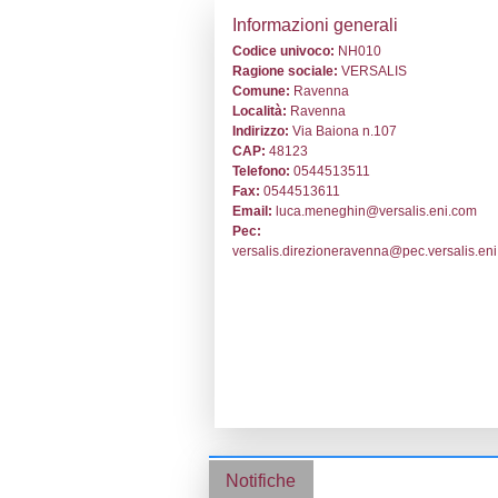
Stabilimento co
Informazion
Codice univoc
Ragione socia
Comune:
Rave
Località:
Rave
Indirizzo:
Via B