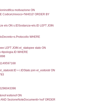
05-2021
27-05-2021
Approvata
11-2019
21-11-2019
Approvata
Torna indietro
2, executionMS: 0.00037097930908203
ecutionMS: 0.00021910667419434