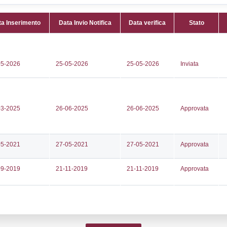
Attività:
(
513511
CHEMICA
11
Attività 
neghin@versalis.eni.com
Classi:
C
Dlgs:
D.L
ioneravenna@pec.versalis.eni.com
Superior