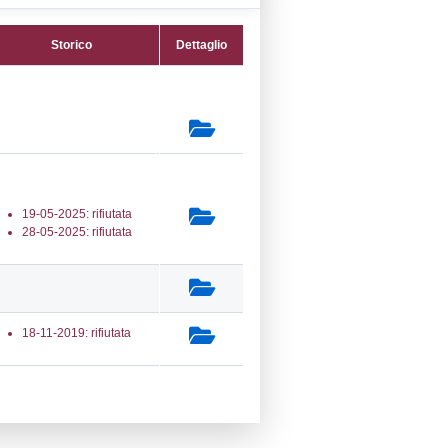
22) Impianti chimici -
L_INSTALLATIONS
secondaria:
lasse 5
gs 105/2015 Stabilimento di Soglia
e