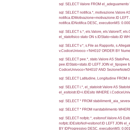
3164
2328
Debug
sql: SELECT CO
sql: SELECT `u