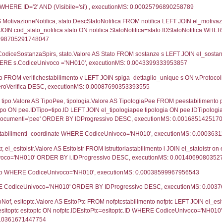
06-05-2021
27-
09-09-2019
21-
UNT(*) FROM `userlevels` WHERE `userlevelid` = -
serlevelid`, `userlevelname` FROM `userlevels`, ex