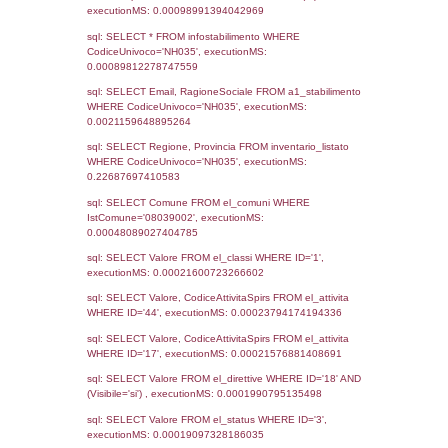
Notifiche
Data
Codice
Data
Invio
notifica
Inserimento
Notific
Ultima
Notifica
10-05-2022
01-09-
3904
2022
Archivio
Notifiche
Precedenti