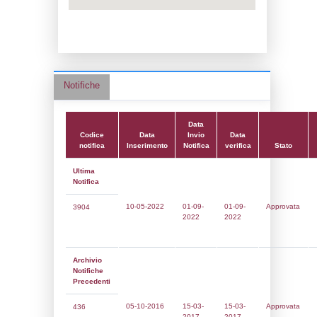
Data notifica:
01-09-2022
Data scrittura:
16-03-2017
Attività:
(17) Produzione e stoccaggio di pe
e fungicidi - PEST_BIO_FUNGICIDES
Attività secondaria:
(01) Agricoltura - 
Classi:
Classe 1
Dlgs:
D.Lgs 105/2015 Stabilimento di Sogl
Coordinate:
44.4117139000,12.0026889000