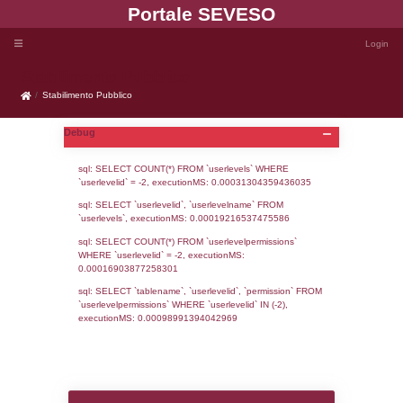
Portale SEVE
Stabilimento Pubblico
Stabilimento Pubblico
Debug
sql: SELECT COUNT(*) FROM `userlevels`
`userlevelid` = -2, executionMS: 0.000313
sql: SELECT `userlevelid`, `userlevelname`
`userlevels`, executionMS: 0.00019216537
sql: SELECT COUNT(*) FROM `userlevelperm
WHERE `userlevelid` = -2, executionMS: