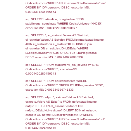
Debug
sql: SELECT COUNT(*) FROM `userlevels`
`userlevelid` = -2, executionMS: 0.000313
sql: SELECT `userlevelid`, `userlevelname`
`userlevels`, executionMS: 0.00019216537
sql: SELECT COUNT(*) FROM `userlevelperm
WHERE `userlevelid` = -2, executionMS:
0.00016903877258301
sql: SELECT `tablename`, `userlevelid`, `p
`userlevelpermissions` WHERE `userlevelid` I
executionMS: 0.00098991394042969
sql: SELECT * FROM infostabilimento WHE
CodiceUnivoco='NH035', executionMS:
0.00089812278747559