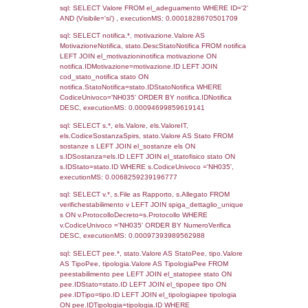
05-10-2016
15-03-
436
2017
Torna indietro