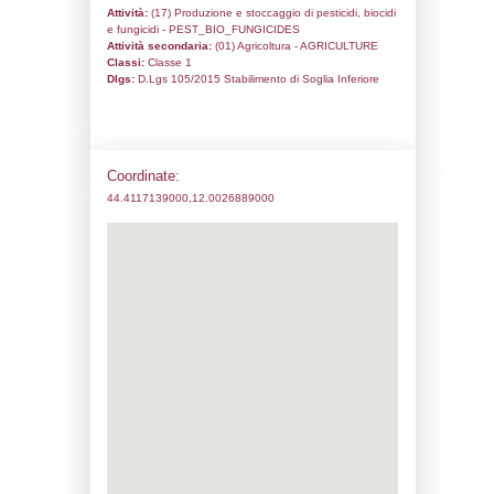
Codice univoco:
NH035
Ragione sociale:
TERREMERSE SOC C
Comune:
Bagnacavallo
Località:
Indirizzo:
Via Cà del Vento, 21
CAP:
48012
Telefono:
0545 68110
Fax:
0545 68068
Email:
patrimoniosicurezza@pec.terremers
Pec:
patrimoniosicurezza@pec.terremerse.
Stato attività dello stabilimento
Status:
Attivo
Codice IPPC:
Adeguamento:
Reg. 1272/2008 CLP