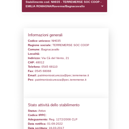
0.00016903877258301
sql: SELECT `tablename`, `userlevelid`, `p
`userlevelpermissions` WHERE `userlevelid` I
executionMS: 0.00098991394042969
Stabilimento cod. NH035 - TERREMERSE
EMILIA ROMAGNA/Ravenna/Bagnacavall
Informazioni generali