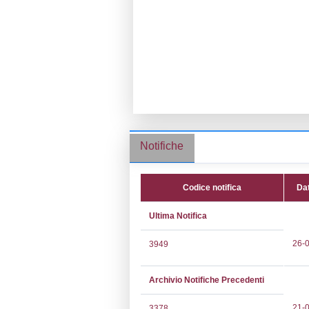
Ragione socia
Comune:
Rave
Località:
Indirizzo:
VIA 
CAP:
48123
Telefono:
0514
Fax:
0514225
Email:
raoul.ch
Pec:
herambien