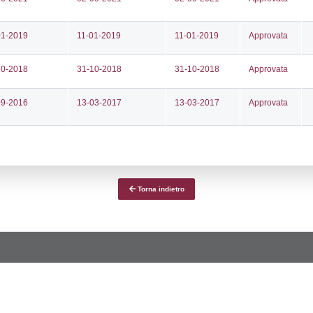
ce notifica
Data Inserimento
Dat
ca
26-05-2022
06-
fiche Precedenti