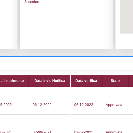
le:
HERAMBIENTE S.p.A.
Codice I
nna
Adeguam
Data noti
BAIONA, 182
Data scri
Attività:
(
225359
dei rifi
194
Attività 
iaruzzi@gruppohera.it
Classi:
C
te@pec.gruppohera.it
Dlgs:
D.L
Superior