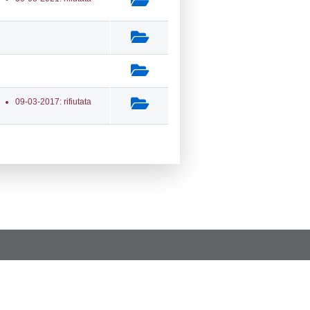
a Invio Notifica
Data verifica
Stato
12-2022
06-12-2022
Approvata