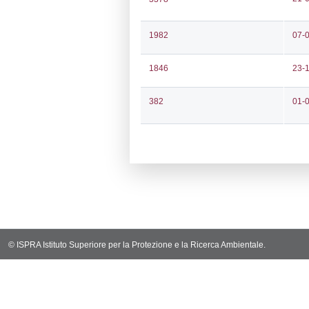
Notifiche
Codi
Ultima Notifi
3949
Archivio Noti