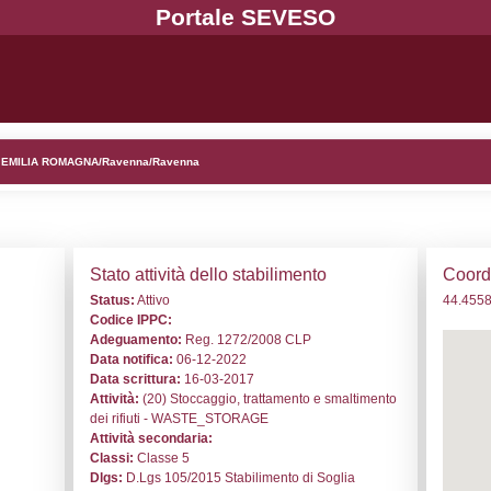
d. NH045 - HERAMBIENTE S.p.A. - EMILIA ROMAGNA/Ravenn
i generali
Stato a
o:
NH045
Status:
At