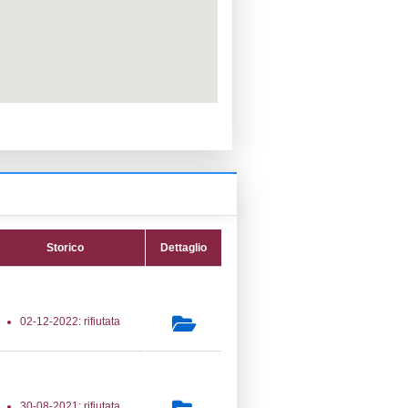
PPC:
ento:
Reg. 1272/2008 CLP
fica:
06-12-2022
ttura:
16-03-2017
20) Stoccaggio, trattamento e smaltimento
uti - WASTE_STORAGE
secondaria:
lasse 5
gs 105/2015 Stabilimento di Soglia
e