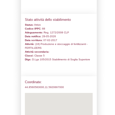
Codice univoco:
NH060
Ragione sociale:
YARA ITALIA SPA
Comune:
Ferrara
Località:
Indirizzo:
Piazzale Donegani, 12
CAP:
44122
Telefono:
0532 597319
Fax:
0532 597307
Email:
giuseppe.piemontese@yara.com
Pec:
yara.italia.spa@yara.postcert.it
Stato attività dello stabilimento
Status:
Attivo
Codice IPPC:
88
Adeguamento:
Reg. 1272/2008 CLP