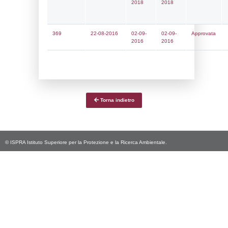
Notifiche
Data
Codice
Data
Invio
notifica
Inserimento
Notific
Ultima
Notifica
30-04-2026
28-05-
5556
2026
Archivio
Notifiche
Precedenti