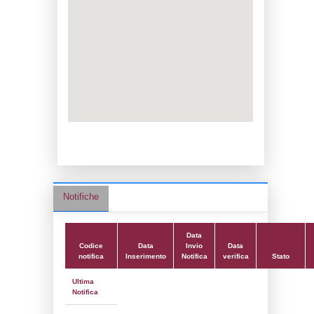
Data notifica:
28-05-2026
Data scrittura:
07-02-2017
Attività:
(18) Produzione e stoccaggio di fer
FERTILIZERS
Attività secondaria:
Classi:
Classe 5
Dlgs:
D.Lgs 105/2015 Stabilimento di Sog
Coordinate:
44.8560583000,11.5920667000