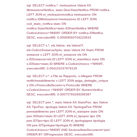
25-05-2021
27-07-
3274
2021
273
31-05-2016
26-07-
2016
Torna indietro
Debug