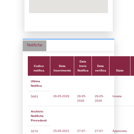
Data notifica:
27-07-2021
Data scrittura:
28-07-2016
Attività:
(13) Produzione, imbottigliament
distribuzione all'ingrosso di gas di petrolio
(GPL) - LPG_PROD
Attività secondaria:
(14) Stoccaggio di G
LPG_STORAGE
Classi:
Classe 1
Dlgs:
D.Lgs 105/2015 Stabilimento di Sog
Coordinate:
44.5228694000,11.4121250000