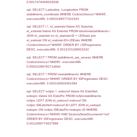
sql: SELECT COUNT(*) FROM `userlevels`
`userlevelid` = -2, executionMS: 0.000344
sql: SELECT `userlevelid`, `userlevelname`
`userlevels`, executionMS: 0.00027084350
sql: SELECT COUNT(*) FROM `userlevelperm
WHERE `userlevelid` = -2, executionMS:
0.00022101402282715
sql: SELECT `tablename`, `userlevelid`, `p
`userlevelpermissions` WHERE `userlevelid` I
executionMS: 0.0010418891906738
sql: SELECT * FROM infostabilimento WHE
CodiceUnivoco='NH095', executionMS:
0.00069904327392578
sql: SELECT Email, RagioneSociale FROM a
WHERE CodiceUnivoco='NH095', execution
0.0019960403442383