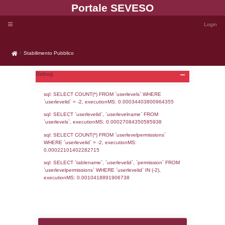
Portale SEVE
Stabilimento Pubblico
Stabilimento Pubblico
Debug
sql: SELECT COUNT(*) FROM `userlevels`
`userlevelid` = -2, executionMS: 0.000344
sql: SELECT `userlevelid`, `userlevelname`
`userlevels`, executionMS: 0.00027084350
sql: SELECT COUNT(*) FROM `userlevelperm
WHERE `userlevelid` = -2, executionMS: