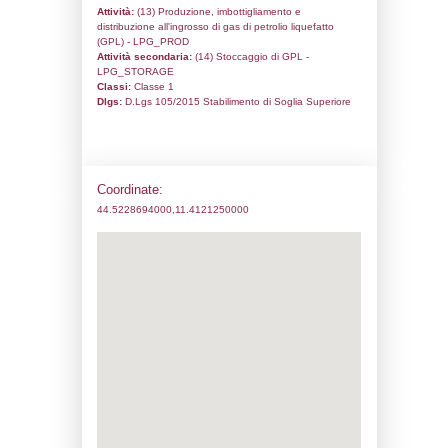
Codice univoco:
NH095
Ragione sociale:
L'Emilgas S.r.l.
Comune:
Bologna
Località:
Indirizzo:
Via Quarto di Sopra 1
CAP:
40127
Telefono:
051767411
Fax:
051768290
Email:
emilgas@emilgas.it
Pec:
emilgas@pec.cgn.it
Stato attività dello stabilimento
Status:
Attivo
Codice IPPC:
Adeguamento: