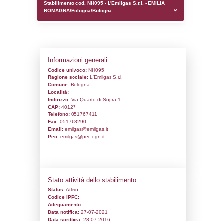
0.00022101402282715
sql: SELECT `tablename`, `userlevelid`, `p
`userlevelpermissions` WHERE `userlevelid` I
executionMS: 0.0010418891906738
Stabilimento cod. NH095 - L'Emilgas S.r.l.
ROMAGNA/Bologna/Bologna
Informazioni generali