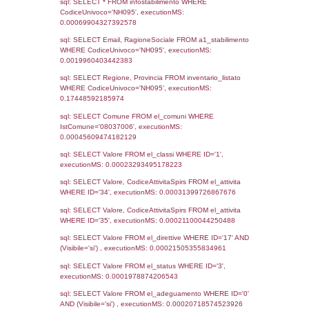
Notifiche
Data
Codice
Data
Invio
notifica
Inserimento
Notific
Ultima
Notifica
26-05-2026
28-05-
5663
2026
Archivio
Notifiche
Precedenti