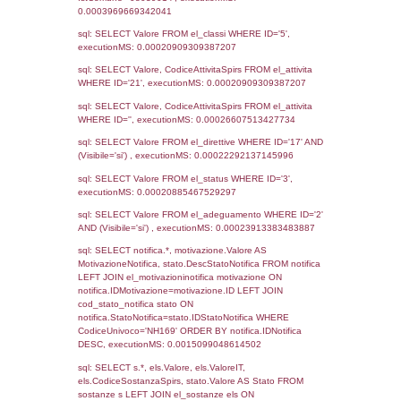
Archivio
Notifiche
Precedenti
13-04-2023
13-06-
4334
2023
3098
01-04-2021
23-04-
2021
2116
02-04-2019
01-07-
2019