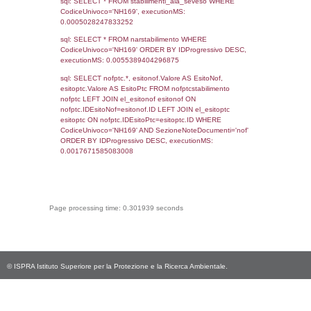
sql: SELECT `userlevelid`, `userlevelname`
`userlevels`, executionMS: 0.00036501884
sql: SELECT COUNT(*) FROM `userlevelperm
WHERE `userlevelid` = -2, executionMS:
0.00023722648620605
sql: SELECT `tablename`, `userlevelid`, `p
`userlevelpermissions` WHERE `userlevelid` I
executionMS: 0.0010061264038086
sql: SELECT * FROM infostabilimento WHE
CodiceUnivoco='NH169', executionMS:
0.00097894668579102
sql: SELECT Email, RagioneSociale FROM a
WHERE CodiceUnivoco='NH169', execution
0.002532958984375
sql: SELECT Regione, Provincia FROM invent