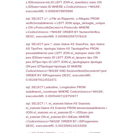
365
16-08-2016
07-02-
2017
Torna indietro
Debug
sql: SELECT COUNT(*) FROM `userlevels`
`userlevelid` = -2, executionMS: 0.000388