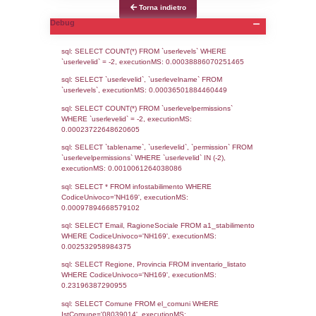
Notifiche
Data
Codice
Data
Invio
notifica
Inserimento
Notific
Ultima
Notifica
08-04-2026
18-05-
5492
2026