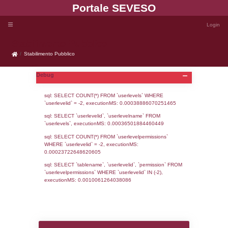
Portale SEVE
Stabilimento Pubblico
Stabilimento Pubblico
Debug
sql: SELECT COUNT(*) FROM `userlevels`
`userlevelid` = -2, executionMS: 0.000388
sql: SELECT `userlevelid`, `userlevelname`
`userlevels`, executionMS: 0.00036501884
sql: SELECT COUNT(*) FROM `userlevelperm
WHERE `userlevelid` = -2, executionMS: