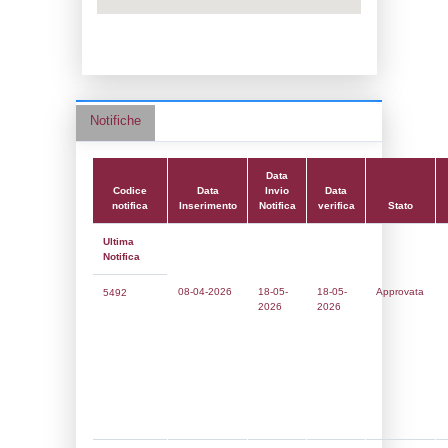
Data notifica:
18-05-2026
Data scrittura:
10-02-2017
Attività:
(22) Impianti chimici -
CHEMICAL_INSTALLATIONS
Attività secondaria:
Classi:
Classe 5
Dlgs:
D.Lgs 105/2015 Stabilimento di Sog
Coordinate:
44.4516461000,12.2273444000