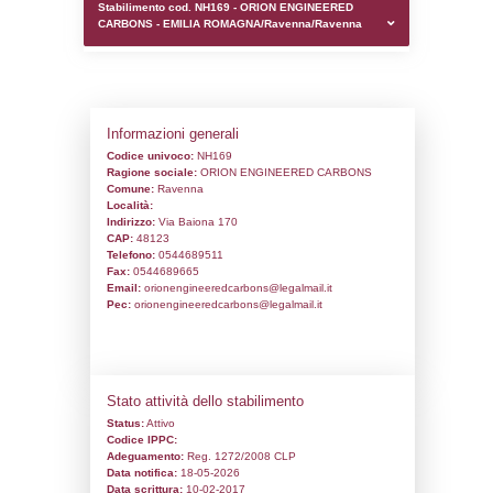
0.00023722648620605
sql: SELECT `tablename`, `userlevelid`, `p
`userlevelpermissions` WHERE `userlevelid` I
executionMS: 0.0010061264038086
Stabilimento cod. NH169 - ORION ENGI
CARBONS - EMILIA ROMAGNA/Ravenna/
Informazioni generali