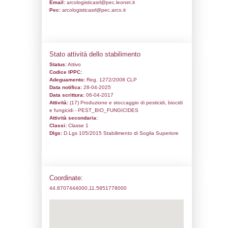
Informazioni generali
Codice univoco:
NH170
Ragione sociale:
Arco Logistica s.r.l.via Ba
2244100 Ferrara
Comune:
Ferrara
Località:
Indirizzo:
Via A. Battistella, 22
CAP:
44123
Telefono:
053251119
Fax:
000000000
Email:
arcologisticasrl@pec.leonet.it
Pec:
arcologisticasrl@pec.arco.it
Stato attività dello stabilimento
Status:
Attivo