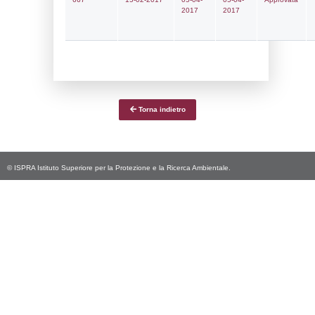
Notifiche
Data
Codice
Data
Invio
notifica
Inserimento
Notific
Ultima
Notifica
28-03-2025
28-04-
5070
2025