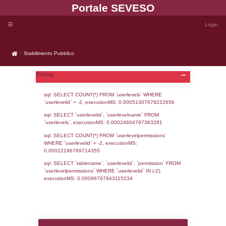
Portale SEVE
Stabilimento Pubblico
Stabilimento Pubblico
Debug
sql: SELECT COUNT(*) FROM `userlevels`
`userlevelid` = -2, executionMS: 0.000513
sql: SELECT `userlevelid`, `userlevelname`
`userlevels`, executionMS: 0.00024604797
sql: SELECT COUNT(*) FROM `userlevelperm
WHERE `userlevelid` = -2, executionMS: