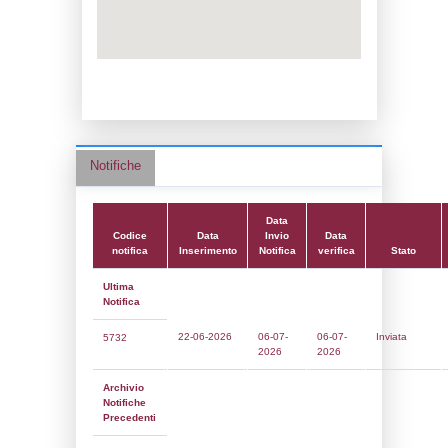
Adeguamento:
Reg. 1272/2008 CLP
Data notifica:
03-03-2026
Data scrittura:
29-03-2017
Attività:
(03) Attività minerarie (sterili e pro
chimici) - MINING
Attività secondaria:
(10) Stoccaggio di co
(anche per il riscaldamento, la vendita al d
FUEL_STORAGE
Classi:
Classe 5
Dlgs:
D.Lgs 105/2015 Stabilimento di Sog
Coordinate:
44.9994056000,9.9587639000