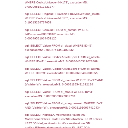
Precedenti
13-01-2026
03-03-
5372
2026
4865
07-11-2024
21-11-
2024
3445
27-07-2021
21-09-