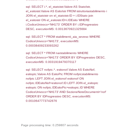
Torna indietro
Debug
sql: SELECT COUNT(*) FROM `userlevels`
`userlevelid` = -2, executionMS: 0.000513
sql: SELECT `userlevelid`, `userlevelname`
`userlevels`, executionMS: 0.00024604797
sql: SELECT COUNT(*) FROM `userlevelperm
WHERE `userlevelid` = -2, executionMS:
0.00022196769714355
sql: SELECT `tablename`, `userlevelid`, `p
`userlevelpermissions` WHERE `userlevelid` I
executionMS: 0.00096797943115234