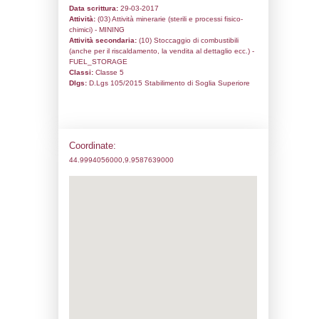
Codice univoco:
NH173
Ragione sociale:
STOGIT S.P.A.
Comune:
Cortemaggiore
Località:
Indirizzo:
Via Sant'Anna - Fraz. San Marti
Case
CAP:
29016
Telefono:
800 905058
Fax:
0373 892393
Email:
operazioni@pec.stogit.it
Pec:
operazioni@pec.stogit.it
Stato attività dello stabilimento
Status:
Attivo
Codice IPPC: