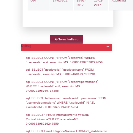
Notifiche
Data
Codice
Data
Invio
notifica
Inserimento
Notific
Ultima
Notifica
22-06-2026
06-07-
5732
2026
Archivio
Notifiche