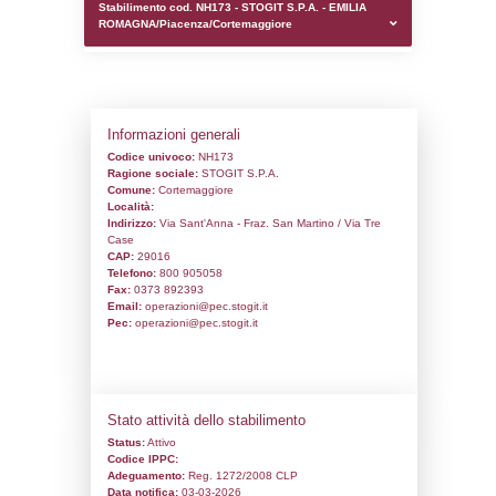
0.00022196769714355
sql: SELECT `tablename`, `userlevelid`, `p
`userlevelpermissions` WHERE `userlevelid` I
executionMS: 0.00096797943115234
Stabilimento cod. NH173 - STOGIT S.P.A. 
ROMAGNA/Piacenza/Cortemaggiore
Informazioni generali