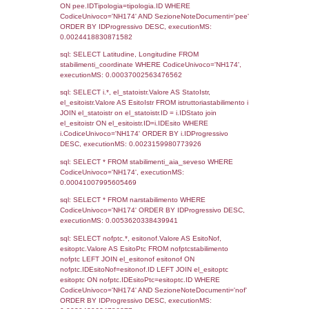
2017
Torna indietro
Debug
sql: SELECT COUNT(*) FROM `userlevels`
`userlevelid` = -2, executionMS: 0.000334
sql: SELECT `userlevelid`, `userlevelname`
`userlevels`, executionMS: 0.00023698806