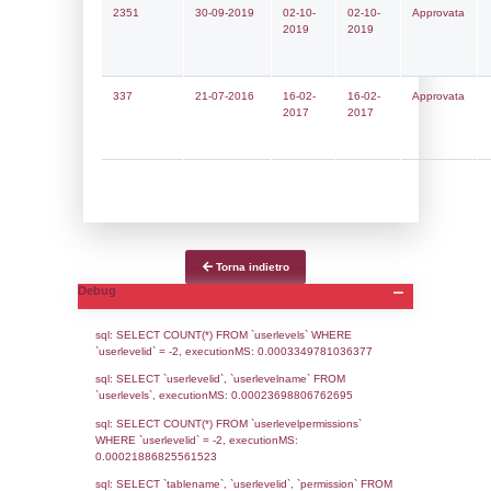
Notifiche
Data
Codice
Data
Invio
notifica
Inserimento
Notific
Ultima
Notifica
22-06-2026
01-07-
5731
2026
Archivio
Notifiche
Precedenti