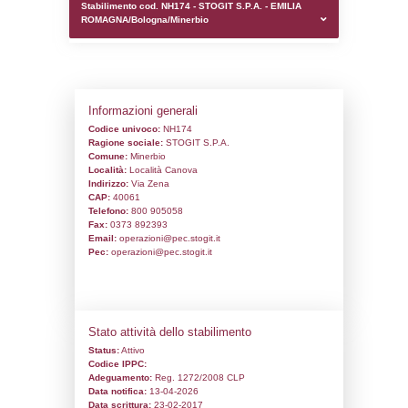
0.00021886825561523
sql: SELECT `tablename`, `userlevelid`, `p
`userlevelpermissions` WHERE `userlevelid` I
executionMS: 0.0010480880737305
Stabilimento cod. NH174 - STOGIT S.P.A. 
ROMAGNA/Bologna/Minerbio
Informazioni generali