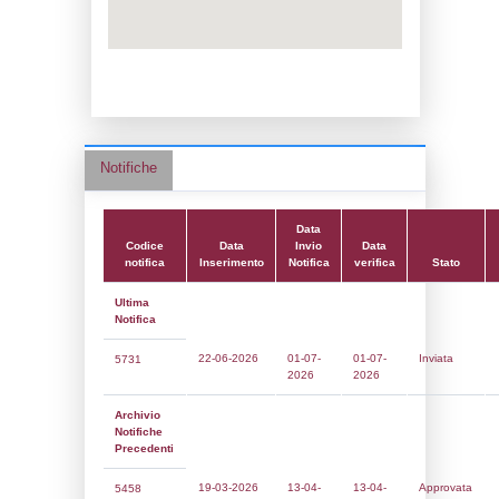
Data notifica:
13-04-2026
Data scrittura:
23-02-2017
Attività:
(03) Attività minerarie (sterili e pro
chimici) - MINING
Attività secondaria:
(10) Stoccaggio di co
(anche per il riscaldamento, la vendita al d
FUEL_STORAGE
Classi:
Classe 5
Dlgs:
D.Lgs 105/2015 Stabilimento di Sog
Coordinate:
44.6084458000,11.5002389000