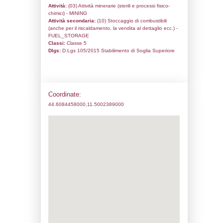
Codice univoco:
NH174
Ragione sociale:
STOGIT S.P.A.
Comune:
Minerbio
Località:
Località Canova
Indirizzo:
Via Zena
CAP:
40061
Telefono:
800 905058
Fax:
0373 892393
Email:
operazioni@pec.stogit.it
Pec:
operazioni@pec.stogit.it
Stato attività dello stabilimento
Status:
Attivo
Codice IPPC:
Adeguamento:
Reg. 1272/2008 CLP