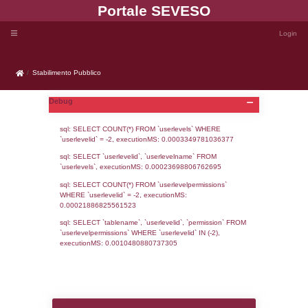
Portale SEVE
Stabilimento Pubblico
Stabilimento Pubblico
Debug
sql: SELECT COUNT(*) FROM `userlevels`
`userlevelid` = -2, executionMS: 0.000334
sql: SELECT `userlevelid`, `userlevelname`
`userlevels`, executionMS: 0.00023698806
sql: SELECT COUNT(*) FROM `userlevelperm
WHERE `userlevelid` = -2, executionMS: