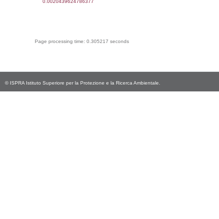
sql: SELECT COUNT(*) FROM `userlevelperm
WHERE `userlevelid` = -2, executionMS:
0.00021886825561523
sql: SELECT `tablename`, `userlevelid`, `p
`userlevelpermissions` WHERE `userlevelid` I
executionMS: 0.0010480880737305
sql: SELECT * FROM infostabilimento WHE
CodiceUnivoco='NH174', executionMS:
0.00076889991760254
sql: SELECT Email, RagioneSociale FROM a
WHERE CodiceUnivoco='NH174', execution
0.002129077911377
sql: SELECT Regione, Provincia FROM invent
WHERE CodiceUnivoco='NH174', execution
0.22807788848877
sql: SELECT Comune FROM el_comuni W