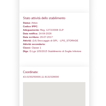
Codice univoco:
NI044
Ragione sociale:
Liquigas SpA
Comune:
Chiusi
Località:
CHIUSI
Indirizzo:
LOC. QUERCE AL PINO
CAP:
53043
Telefono:
0372532211
Fax:
0587274373
Email:
liquigas.sila@actaliscertymail.it
Pec:
liquigas.sila@actaliscertymail.it
Stato attività dello stabilimento
Status:
Attivo
Codice IPPC:
Adeguamento:
Reg. 1272/2008 CLP