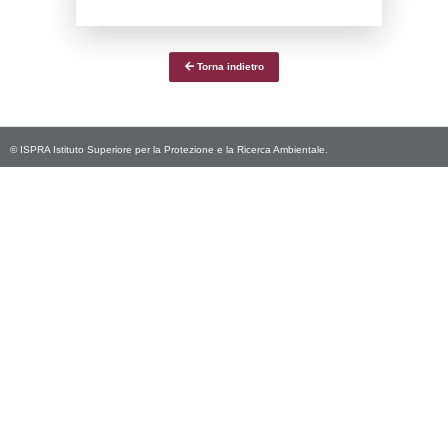
Data
Codice
Data
Invio
notifica
Inserimento
Notific
Ultima
Notifica
30-03-2026
24-04-
5476
2026
Archivio
Notifiche
Precedenti