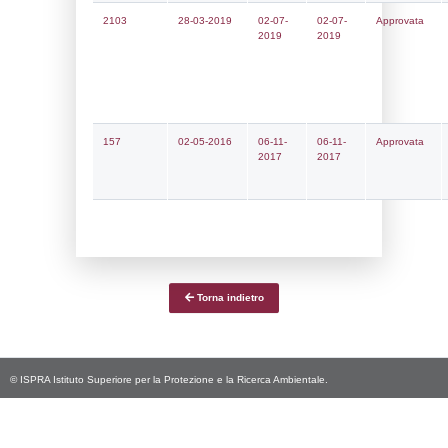
Notifiche
Data
Codice
Data
Invio
notifica
Inserimento
Notific
Ultima
Notifica
28-06-2023
18-07-
4402
2023