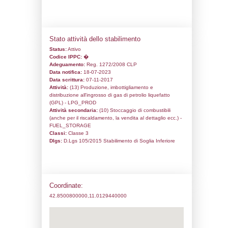
Codice univoco:
NI083
Ragione sociale:
LOGIGAS S.r.l.
Comune:
Castiglione della Pescaia
Località:
Località Macchiascandona
Indirizzo:
Località Macchiascandona
CAP:
58043
Telefono:
0564 944007
Fax:
0564 944049
Email:
info@logigas.it
Pec:
logigas@pec.ntc.it
Stato attività dello stabilimento
Status:
Attivo
Codice IPPC:
�
Adeguamento:
Reg. 1272/2008 CLP