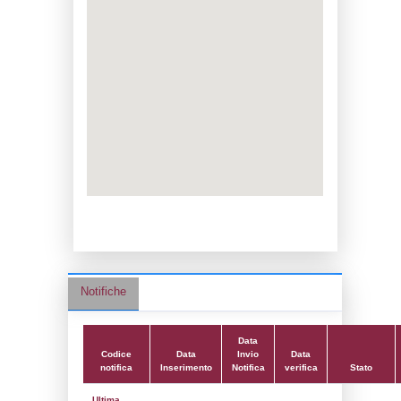
Data notifica:
18-07-2023
Data scrittura:
07-11-2017
Attività:
(13) Produzione, imbottigliament
distribuzione all'ingrosso di gas di petrolio
(GPL) - LPG_PROD
Attività secondaria:
(10) Stoccaggio di co
(anche per il riscaldamento, la vendita al d
FUEL_STORAGE
Classi:
Classe 3
Dlgs:
D.Lgs 105/2015 Stabilimento di Sogl
Coordinate:
42.8500800000,11.0129440000