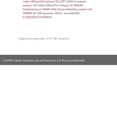
sql: SELECT * FROM infostabilimento WHE
CodiceUnivoco='NI089', executionMS:
0.00048303604125977
sql: SELECT Email, RagioneSociale FROM a
WHERE CodiceUnivoco='NI089', execution
0.00025701522827148
sql: SELECT Regione, Provincia FROM invent
WHERE CodiceUnivoco='NI089', execution
0.22817802429199
sql: SELECT Comune FROM el_comuni W
IstComune='09050026', executionMS:
0.00033187866210938
sql: SELECT Valore FROM el_classi WHERE 
executionMS: 0.00020313262939453
sql: SELECT Valore, CodiceAttivitaSpirs FRO