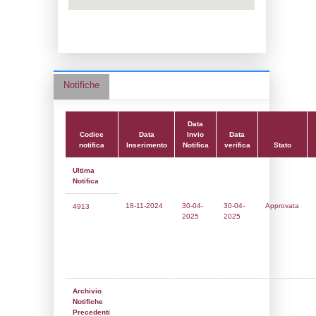
Data notifica:
30-04-2025
Data scrittura:
26-04-2021
Attività:
(20) Stoccaggio, trattamento e s
rifiuti - WASTE_STORAGE
Attività secondaria:
Classi:
Classe 5
Dlgs:
D.Lgs 105/2015 Stabilimento di Sog
Coordinate:
43.6739300000,10.4388590000