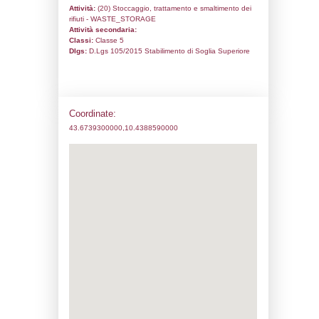
Codice univoco:
NI089
Ragione sociale:
HERAmbiente Servizi Indu
Comune:
Pisa
Località:
Ospedaletto
Indirizzo:
Via Ragghianti n. 12
CAP:
56121
Telefono:
050 987511
Fax:
050 987575
Email:
hasi@pec.gruppohera.it
Pec:
hasi@pec.gruppohera.it
Stato attività dello stabilimento
Status:
Attivo
Codice IPPC:
Adeguamento: