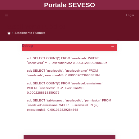
Portale SEVE
Stabilimento Pubblico
Stabilimento Pubblico
Debug
sql: SELECT COUNT(*) FROM `userlevels`
`userlevelid` = -2, executionMS: 0.000312
sql: SELECT `userlevelid`, `userlevelname`
`userlevels`, executionMS: 0.00050902366
sql: SELECT COUNT(*) FROM `userlevelperm
WHERE `userlevelid` = -2, executionMS: