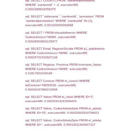
Notifiche
Data
Codice
Data
Invio
notifica
Inserimento
Notific
Ultima
Notifica
18-11-2024
30-04-
4913
2025