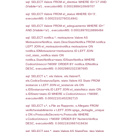
Archivio
Notifiche
Precedenti
14-12-2023
01-07-
4571
2024
2890
14-10-2020
09-04-
2021