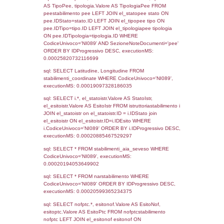
Torna indietro
Debug
sql: SELECT COUNT(*) FROM `userlevels`
`userlevelid` = -2, executionMS: 0.000312
sql: SELECT `userlevelid`, `userlevelname`
`userlevels`, executionMS: 0.00050902366
sql: SELECT COUNT(*) FROM `userlevelperm
WHERE `userlevelid` = -2, executionMS:
0.0002288818359375
sql: SELECT `tablename`, `userlevelid`, `p
`userlevelpermissions` WHERE `userlevelid` I
executionMS: 0.001032829284668