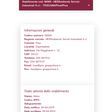
0.0002288818359375
sql: SELECT `tablename`, `userlevelid`, `p
`userlevelpermissions` WHERE `userlevelid` I
executionMS: 0.001032829284668
Stabilimento cod. NI089 - HERAmbiente S
Industriali S.r.l. - TOSCANA/Pisa/Pisa
Informazioni generali