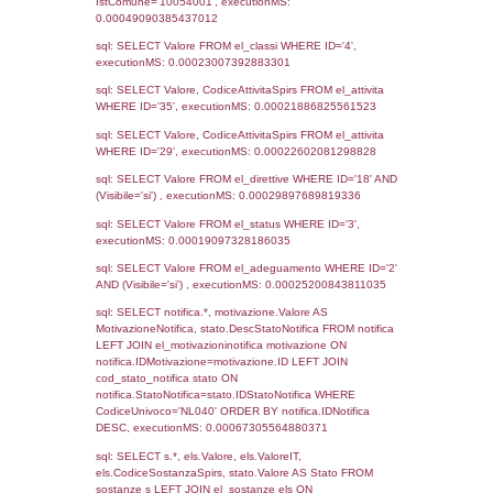
Notifiche
Data
Codice
Data
Invio
notifica
Inserimento
Notifica
Ultima
Notifica
07-03-2019
19-06-
2063
2019