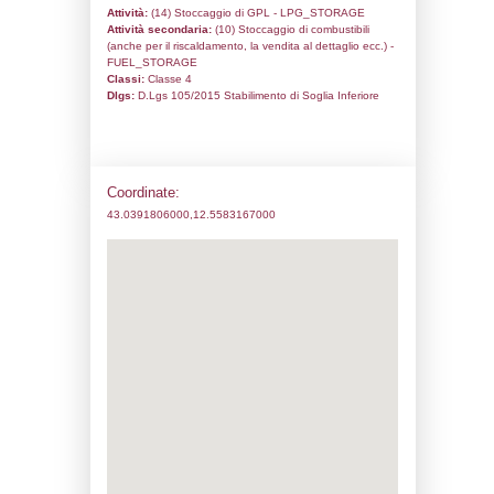
Codice univoco:
NL040
Ragione sociale:
Umbria Gas S.p.A.
Comune:
Assisi
Località:
Tordandrea
Indirizzo:
Via Porziuncola, 5
CAP:
06081
Telefono:
0758043428
Fax:
0758042784
Email:
info@umbriagas.it
Pec:
umbriagasspa@pec.it
Stato attività dello stabilimento
Status:
Attivo
Codice IPPC:
Adeguamento:
Reg. 1272/2008 CLP