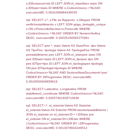
Torna indietro
Debug
sql: SELECT COUNT(*) FROM `userlevels`
`userlevelid` = -2, executionMS: 0.000309
sql: SELECT `userlevelid`, `userlevelname`
`userlevels`, executionMS: 0.00021600723
sql: SELECT COUNT(*) FROM `userlevelperm
WHERE `userlevelid` = -2, executionMS:
0.00019192695617676
sql: SELECT `tablename`, `userlevelid`, `p
`userlevelpermissions` WHERE `userlevelid` I
executionMS: 0.0010750293731689