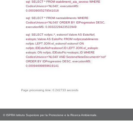
sql: SELECT * FROM infostabilimento WHE
CodiceUnivoco='NL040', executionMS:
0.00066900253295898
sql: SELECT Email, RagioneSociale FROM a
WHERE CodiceUnivoco='NL040', execution
0.0019791126251221
sql: SELECT Regione, Provincia FROM invent
WHERE CodiceUnivoco='NL040', execution
0.18349099159241
sql: SELECT Comune FROM el_comuni W
IstComune='10054001', executionMS:
0.00049090385437012
sql: SELECT Valore FROM el_classi WHERE 
executionMS: 0.00023007392883301
sql: SELECT Valore, CodiceAttivitaSpirs FRO