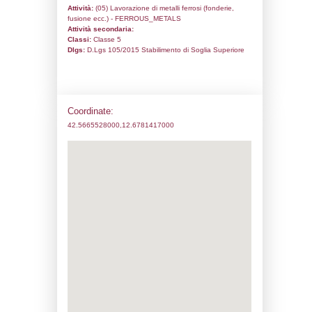
Codice univoco:
NL049
Ragione sociale:
ILSERV s.r.l.
Comune:
Terni
Località:
Terni
Indirizzo:
Viale B. Brin 218
CAP:
05100
Telefono:
0744206511
Fax:
0744206539
Email:
smadde@harsco.com
Pec:
ilservsrl@legalmail.it
Stato attività dello stabilimento
Status:
Attivo
Codice IPPC:
Adeguamento:
Reg. 1272/2008 CLP