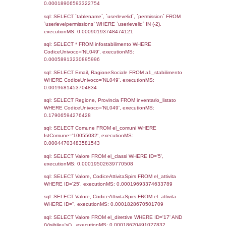
Notifiche
Data
Codice
Data
Invio
notifica
Inserimento
Notifica
Ultima
Notifica
5612
12-05-2026
20-05-
2026
Archivio
Notifiche
Precedenti
2740
18-05-2020
22-06-
2022