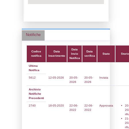
Data notifica:
22-06-2022
Data scrittura:
26-07-2017
Attività:
(05) Lavorazione di metalli ferrosi
fusione ecc.) - FERROUS_METALS
Attività secondaria:
Classi:
Classe 5
Dlgs:
D.Lgs 105/2015 Stabilimento di Sog
Coordinate:
42.5665528000,12.6781417000