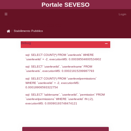
Portale SEVE
Stabilimento Pubblico
Stabilimento Pubblico
Debug
sql: SELECT COUNT(*) FROM `userlevels`
`userlevelid` = -2, executionMS: 0.000385
sql: SELECT `userlevelid`, `userlevelname`
`userlevels`, executionMS: 0.00021815299
sql: SELECT COUNT(*) FROM `userlevelperm
WHERE `userlevelid` = -2, executionMS: