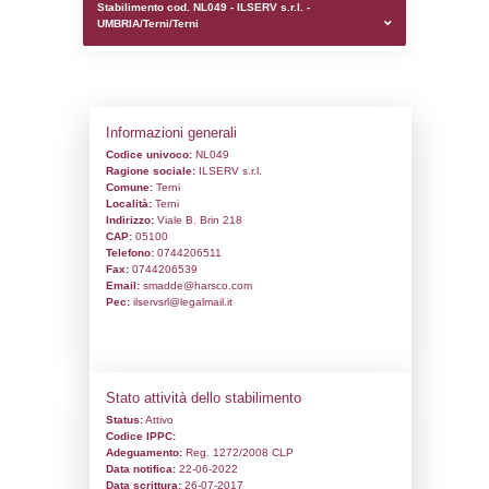
0.00018906593322754
sql: SELECT `tablename`, `userlevelid`, `p
`userlevelpermissions` WHERE `userlevelid` I
executionMS: 0.00090193748474121
Stabilimento cod. NL049 - ILSERV s.r.l. -
UMBRIA/Terni/Terni
Informazioni generali