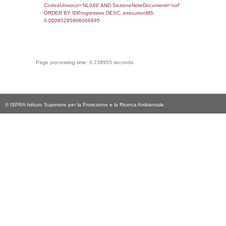
CodiceUnivoco='NL049', executionMS:
0.00058913230895996
sql: SELECT Email, RagioneSociale FROM a
WHERE CodiceUnivoco='NL049', execution
0.0019681453704834
sql: SELECT Regione, Provincia FROM invent
WHERE CodiceUnivoco='NL049', execution
0.17906594276428
sql: SELECT Comune FROM el_comuni W
IstComune='10055032', executionMS:
0.00044703483581543
sql: SELECT Valore FROM el_classi WHERE 
executionMS: 0.00019502639770508
sql: SELECT Valore, CodiceAttivitaSpirs FRO
WHERE ID='25', executionMS: 0.0001969