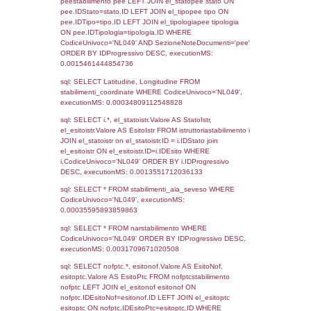
Torna indietro
Debug
sql: SELECT COUNT(*) FROM `userlevels`
`userlevelid` = -2, executionMS: 0.000385
sql: SELECT `userlevelid`, `userlevelname`
`userlevels`, executionMS: 0.00021815299
sql: SELECT COUNT(*) FROM `userlevelperm
WHERE `userlevelid` = -2, executionMS:
0.00018906593322754
sql: SELECT `tablename`, `userlevelid`, `p
`userlevelpermissions` WHERE `userlevelid` I
executionMS: 0.00090193748474121
sql: SELECT * FROM infostabilimento WHE