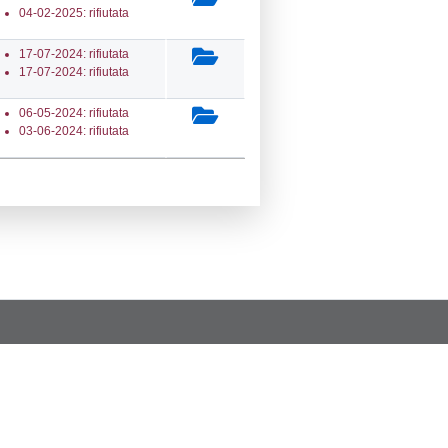
ta Invio Notifica
Data verifica
Stato
01-2026
10-01-2026
Approvata
02-2025
10-02-2025
Approvata
01-2025
10-01-2025
Approvata
06-2024
11-06-2024
Approvata