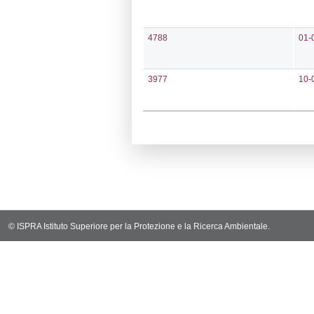
Codi
Ultima Notific
5363
Archivio Noti
4980
4788
3977