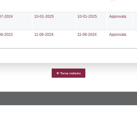
ce notifica
Data Inserimento
Da
a
09-01-2026
10-
fiche Precedenti
21-01-2025
10-
01-07-2024
10-
10-06-2022
11-