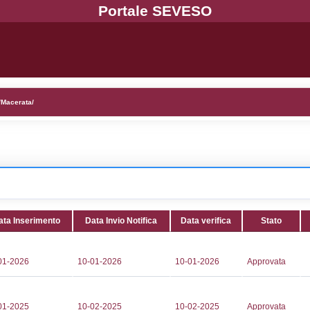
. NM029 - ORIM S.p.A. - MARCHE/Macerata/