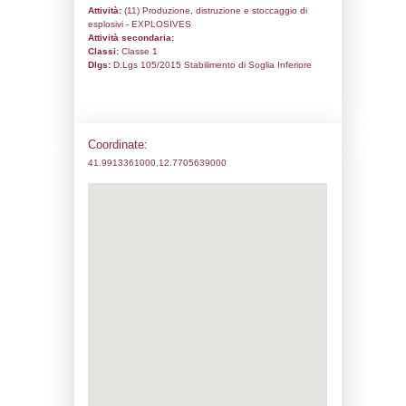
Codice univoco:
NN088
Ragione sociale:
SEI EPC ITALIA SPA
Comune:
Tivoli
Località:
Tivoli
Indirizzo:
Loc. La Botte - Via Colle Nocell
CAP:
00019
Telefono:
0774 321077
Fax:
0774 321077
Email:
info@epc-groupe.it
Pec:
amministrazionesei@pec.epc-groupe.
Stato attività dello stabilimento
Status:
Attivo
Codice IPPC:
Adeguamento:
Reg. 1272/2008 CLP