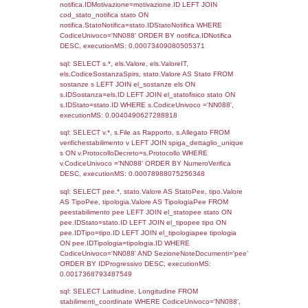
27-10-2017
08-02-
1204
2018
Torna indietro
Debug
sql: SELECT COUNT(*) FROM `userlevels`
`userlevelid` = -2, executionMS: 0.000283
sql: SELECT `userlevelid`, `userlevelname`