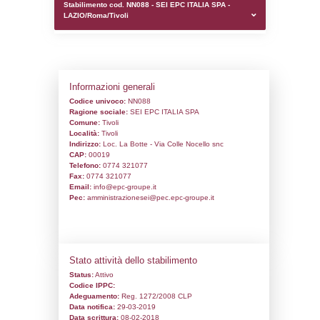
0.00020408630371094
sql: SELECT `tablename`, `userlevelid`, `p
`userlevelpermissions` WHERE `userlevelid` I
executionMS: 0.00098299980163574
Stabilimento cod. NN088 - SEI EPC ITALI
LAZIO/Roma/Tivoli
Informazioni generali