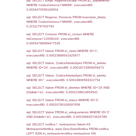
Notifiche
Data
Codice
Data
Invio
notifica
Inserimento
Notific
Ultima
Notifica
04-09-2018
29-03-
1774
2019
Archivio
Notifiche
Precedenti