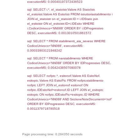
`userlevels`, executionMS: 0.00022101402
sql: SELECT COUNT(*) FROM `userlevelperm
WHERE `userlevelid` = -2, executionMS:
0.00020408630371094
sql: SELECT `tablename`, `userlevelid`, `p
`userlevelpermissions` WHERE `userlevelid` I
executionMS: 0.00098299980163574
sql: SELECT * FROM infostabilimento WHE
CodiceUnivoco='NN088', executionMS:
0.00066900253295898
sql: SELECT Email, RagioneSociale FROM a
WHERE CodiceUnivoco='NN088', execution
0.0034470558166504
sql: SELECT Regione, Provincia FROM invent
WHERE CodiceUnivoco='NN088', execution
0.22111797332764