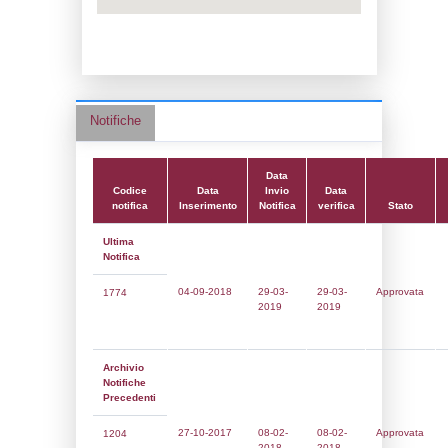
Data notifica:
29-03-2019
Data scrittura:
08-02-2018
Attività:
(11) Produzione, distruzione e st
esplosivi - EXPLOSIVES
Attività secondaria:
Classi:
Classe 1
Dlgs:
D.Lgs 105/2015 Stabilimento di Sogl
Coordinate:
41.9913361000,12.7705639000