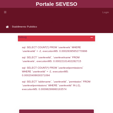
Portale SEVE
Stabilimento Pubblico
Stabilimento Pubblico
Debug
sql: SELECT COUNT(*) FROM `userlevels`
`userlevelid` = -2, executionMS: 0.000283
sql: SELECT `userlevelid`, `userlevelname`
`userlevels`, executionMS: 0.00022101402
sql: SELECT COUNT(*) FROM `userlevelperm
WHERE `userlevelid` = -2, executionMS: