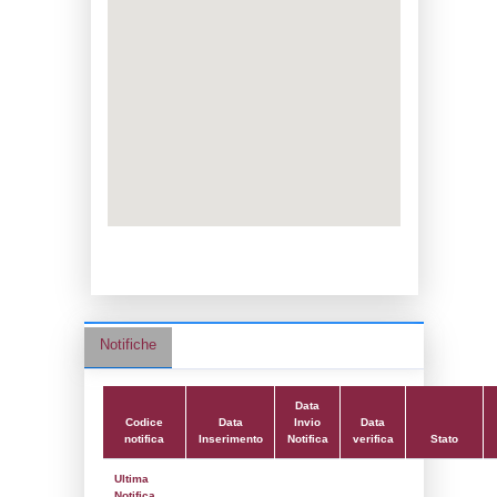
Data notifica:
04-02-2026
Data scrittura:
04-10-2019
Attività:
(22) Impianti chimici -
CHEMICAL_INSTALLATIONS
Attività secondaria:
(38) Fabbricazione d
chimiche (non specificate altrimenti nell'el
GEN_CHEM
Classi:
Classe 5
Dlgs:
D.Lgs 105/2015 Stabilimento di Sogl
Coordinate:
42.1677556000,14.7152917000