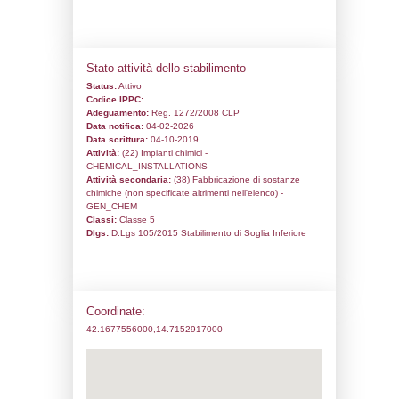
Codice univoco:
NO013
Ragione sociale:
ECO FOX S.R.L.
Comune:
Vasto
Località:
Loc. Punta Penna
Indirizzo:
Via Osca n°74
CAP:
66054
Telefono:
0873310576
Fax:
0873310572
Email:
ecofox@legalmail.it
Pec:
ecofox@legalmail.it
Stato attività dello stabilimento
Status:
Attivo
Codice IPPC:
Adeguamento:
Reg. 1272/2008 CLP