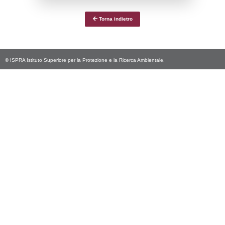
Precedenti
13-01-2025
04-02-
4965
2025
4817
22-07-2024
08-08-
2024
4652
26-02-2024
18-03-
2024