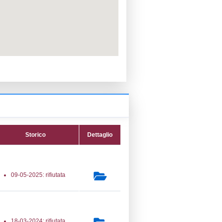
PPC:
ento:
fica:
14-05-2025
ttura:
01-07-2022
20) Stoccaggio, trattamento e smaltimento
uti - WASTE_STORAGE
secondaria:
lasse 3
gs 105/2015 Stabilimento di Soglia