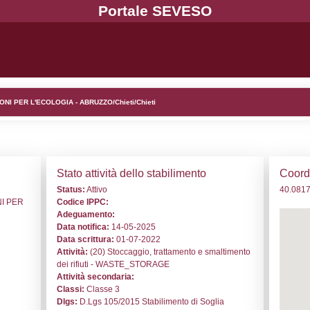
. NO046 - GE.KO S.R.L. - SOLUZIONI PER L'ECOLOGIA - ABR
i generali
Stato a
o:
NO046
Status:
At