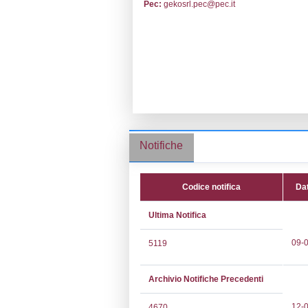
Ragione socia
L'ECOLOGIA
Comune:
Chiet
Località:
Indirizzo:
Via P
CAP:
66100
Telefono:
0871
Fax:
0871540
Email:
consule
Pec:
gekosrl.p