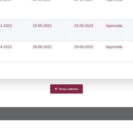
ce notifica
Data Inserimento
Dat
ca
09-05-2025
14-
fiche Precedenti