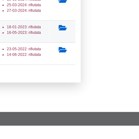
a Invio Notifica
Data verifica
Stato
05-2025
14-05-2025
Approvata