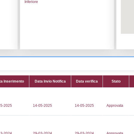
le:
GE.KO S.R.L. - SOLUZIONI PER
Codice I
Adeguam
i
Data noti
Data scri
enne, snc
Attività:
(
dei rifi
545721
Attività 
616
Classi:
C
nteadr@geko.srl
Dlgs:
D.L
ec@pec.it
Inferiore