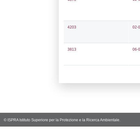
Notifiche
Codi
Ultima Notifi
5119
Archivio Noti