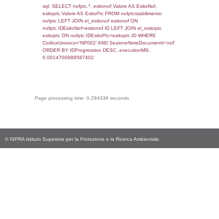
sql: SELECT `tablename`, `userlevelid`, `p
`userlevelpermissions` WHERE `userlevelid` I
executionMS: 0.0010371208190918
sql: SELECT * FROM infostabilimento WHE
CodiceUnivoco='NP002', executionMS:
0.00087380409240723
sql: SELECT Email, RagioneSociale FROM a
WHERE CodiceUnivoco='NP002', execution
0.0020759105682373
sql: SELECT Regione, Provincia FROM invent
WHERE CodiceUnivoco='NP002', execution
0.22606492042542
sql: SELECT Comune FROM el_comuni W
IstComune='14094049', executionMS:
0.00049209594726562