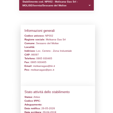
0.00020503997802734
sql: SELECT `tablename`, `userlevelid`, `p
`userlevelpermissions` WHERE `userlevelid` I
executionMS: 0.0010371208190918
Stabilimento cod. NP002 - Molisana Gas S
MOLISE/Isernia/Sessano del Molise
Informazioni generali