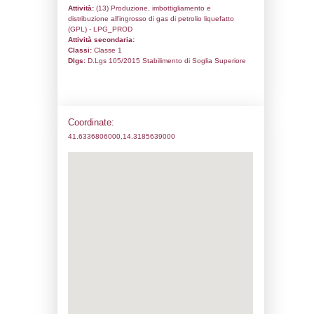
Codice univoco:
NP002
Ragione sociale:
Molisana Gas Srl
Comune:
Sessano del Molise
Località:
Indirizzo:
Loc. Cerreto - Zona Industriale
CAP:
86097
Telefono:
0865 930465
Fax:
0865 930465
Email:
molisanagas@tin.it
Pec:
molisanagas@pec.it
Stato attività dello stabilimento
Status:
Attivo
Codice IPPC:
Adeguamento: