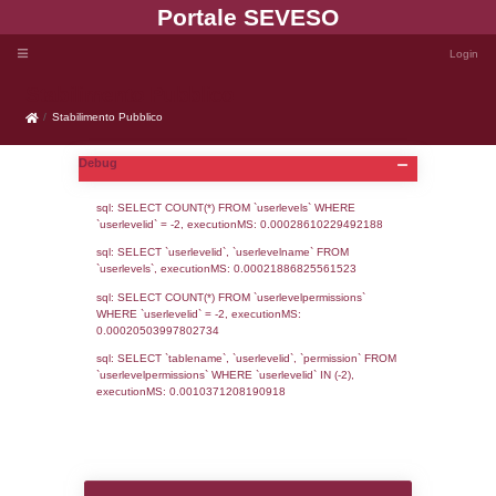
Portale SEVE
Stabilimento Pubblico
Stabilimento Pubblico
Debug
sql: SELECT COUNT(*) FROM `userlevels`
`userlevelid` = -2, executionMS: 0.000286
sql: SELECT `userlevelid`, `userlevelname`
`userlevels`, executionMS: 0.00021886825
sql: SELECT COUNT(*) FROM `userlevelperm
WHERE `userlevelid` = -2, executionMS: