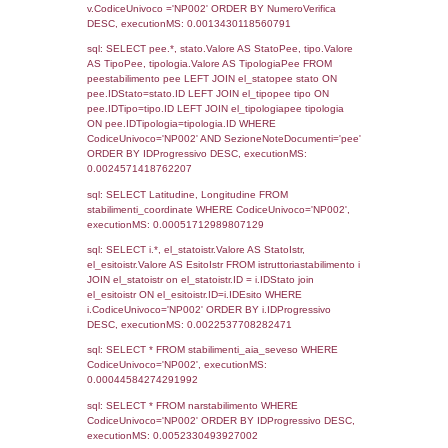
Torna indietro
Debug
sql: SELECT COUNT(*) FROM `userlevels`
`userlevelid` = -2, executionMS: 0.000286
sql: SELECT `userlevelid`, `userlevelname`
`userlevels`, executionMS: 0.00021886825
sql: SELECT COUNT(*) FROM `userlevelperm
WHERE `userlevelid` = -2, executionMS:
0.00020503997802734