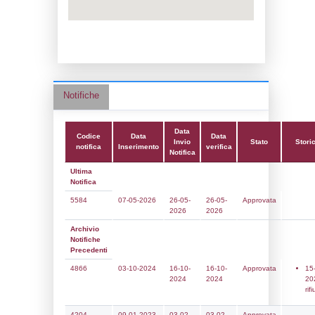
Data notifica:
26-05-2026
Data scrittura:
29-04-2019
Attività:
(13) Produzione, imbottigliament
distribuzione all'ingrosso di gas di petrolio
(GPL) - LPG_PROD
Attività secondaria:
Classi:
Classe 1
Dlgs:
D.Lgs 105/2015 Stabilimento di Sog
Coordinate:
41.6336806000,14.3185639000