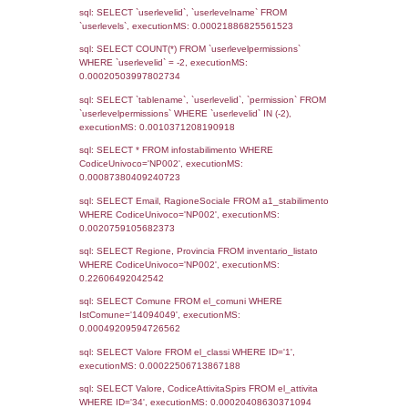
Notifiche
Data
Codice
Data
Invio
notifica
Inserimento
Notifica
Ultima
Notifica
5584
07-05-2026
26-05-
2026
Archivio
Notifiche
Precedenti
4866
03-10-2024
16-10-
2024