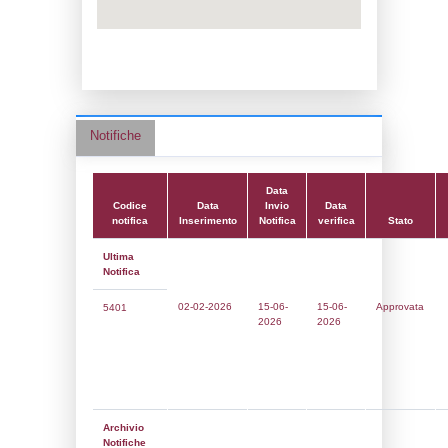
Data notifica:
15-06-2026
Data scrittura:
19-10-2017
Attività:
(10) Stoccaggio di combustibili (a
riscaldamento, la vendita al dettaglio ecc.)
FUEL_STORAGE
Attività secondaria:
Classi:
Classe 1
Dlgs:
D.Lgs 105/2015 Stabilimento di Sog
Coordinate:
40.8459139000,14.2979250000