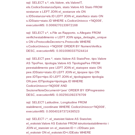
1915
30-11-2018
05-06-
2019
981
12-06-2017
18-10-
2017
Torna indietro
Debug