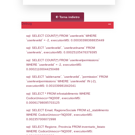
Notifiche
Data
Codice
Data
Invio
notifica
Inserimento
Notific
Ultima
Notifica
02-02-2026
15-06-
5401
2026