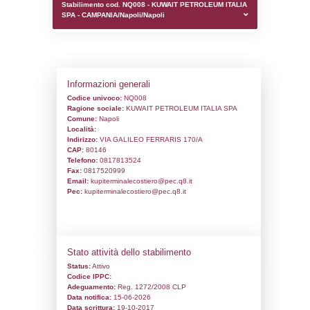
0.00021100044250488
sql: SELECT `tablename`, `userlevelid`, `p
`userlevelpermissions` WHERE `userlevelid` I
executionMS: 0.001039981842041
Stabilimento cod. NQ008 - KUWAIT PET
SPA - CAMPANIA/Napoli/Napoli
Informazioni generali