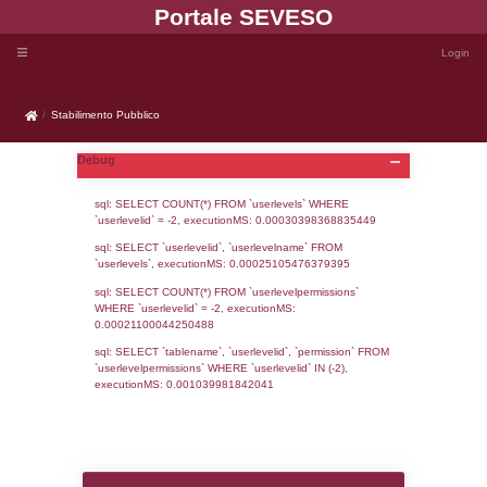
Portale SEVE
Stabilimento Pubblico
Stabilimento Pubblico
Debug
sql: SELECT COUNT(*) FROM `userlevels`
`userlevelid` = -2, executionMS: 0.000303
sql: SELECT `userlevelid`, `userlevelname`
`userlevels`, executionMS: 0.00025105476
sql: SELECT COUNT(*) FROM `userlevelperm
WHERE `userlevelid` = -2, executionMS: