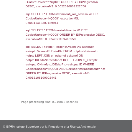
sql: SELECT COUNT(*) FROM `userlevels`
`userlevelid` = -2, executionMS: 0.000303
sql: SELECT `userlevelid`, `userlevelname`
`userlevels`, executionMS: 0.00025105476
sql: SELECT COUNT(*) FROM `userlevelperm
WHERE `userlevelid` = -2, executionMS:
0.00021100044250488
sql: SELECT `tablename`, `userlevelid`, `p
`userlevelpermissions` WHERE `userlevelid` I
executionMS: 0.001039981842041
sql: SELECT * FROM infostabilimento WHE
CodiceUnivoco='NQ008', executionMS:
0.00061798095703125
sql: SELECT Email, RagioneSociale FROM a
WHERE CodiceUnivoco='NQ008', executio