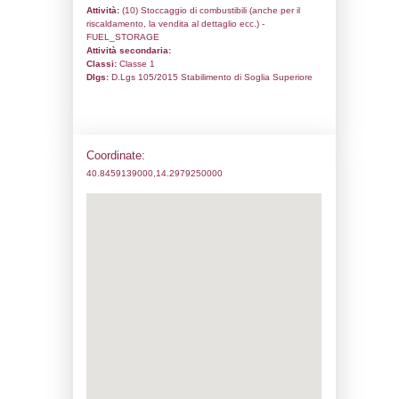
Codice univoco:
NQ008
Ragione sociale:
KUWAIT PETROLEUM I
Comune:
Napoli
Località:
Indirizzo:
VIA GALILEO FERRARIS 170/
CAP:
80146
Telefono:
0817813524
Fax:
0817520999
Email:
kupiterminalecostiero@pec.q8.it
Pec:
kupiterminalecostiero@pec.q8.it
Stato attività dello stabilimento
Status:
Attivo
Codice IPPC:
Adeguamento:
Reg. 1272/2008 CLP