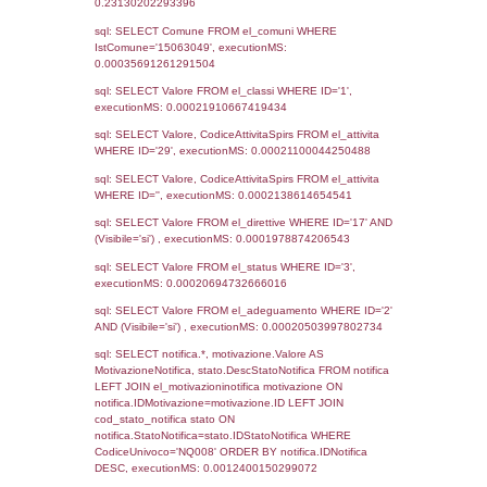
Archivio
Notifiche
Precedenti
03-07-2025
21-10-
5189
2025
4554
30-11-2023
13-02-
2025
3007
12-02-2021
12-03-
2021