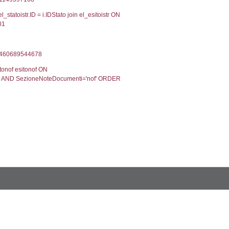
Torna indietro
2, executionMS: 0.00033998489379883
ecutionMS: 0.00022792816162109
velid` = -2, executionMS: 0.00020503997802734
velpermissions` WHERE `userlevelid` IN (-2), execut
0', executionMS: 0.00079989433288574
 CodiceUnivoco='NQ010', executionMS: 0.00243997