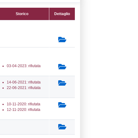
14) Stoccaggio di GPL - LPG_STORAGE
secondaria:
(13) Produzione,
iamento e distribuzione all'ingrosso di gas
io liquefatto (GPL) - LPG_PROD
lasse 1
gs 105/2015 Stabilimento di Soglia
e