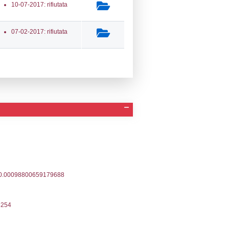
a Invio Notifica
Data verifica
Stato
05-2026
25-05-2026
Approvata
04-2023
11-04-2023
Approvata
06-2021
22-06-2021
Approvata