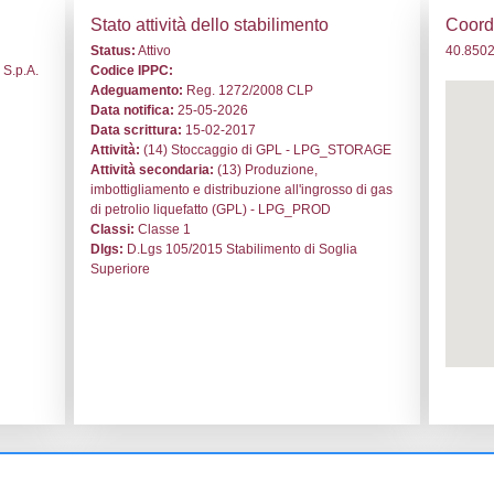
. NQ010 - Petrolchimica Partenopea S.p.A. - CAMPANIA/Napo
i generali
Stato a
o:
NQ010
Status:
At
le:
Petrolchimica Partenopea S.p.A.
Codice I
li
Adeguam
i
Data noti
ARGINE, 245
Data scri