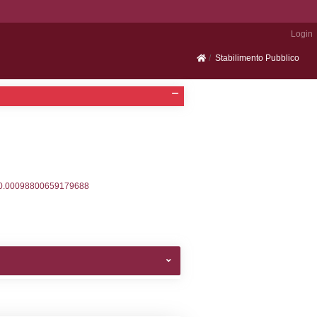
Portale SEVESO
2, executionMS: 0.00033998489379883
ecutionMS: 0.00022792816162109
velid` = -2, executionMS: 0.00020503997802734
velpermissions` WHERE `userlevelid` IN (-2), execut