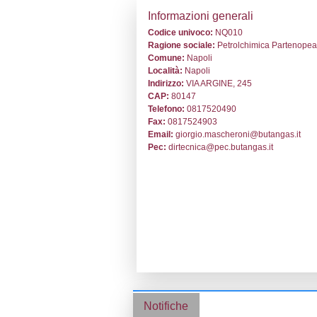
Stabilimento cod
Informazion
Codice univoc
Ragione socia
Comune:
Napo
Località:
Napol
Indirizzo:
VIA 