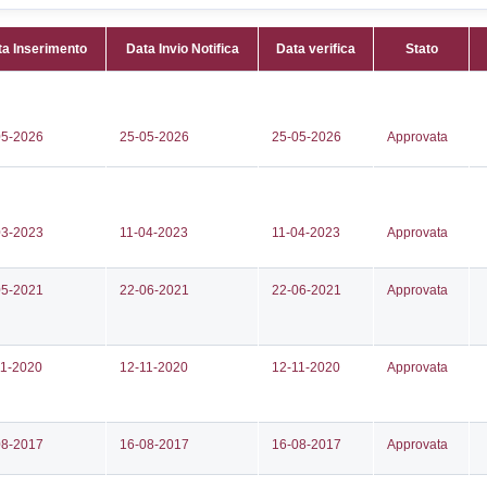
Attività:
(
520490
Attività 
903
imbottigl
.mascheroni@butangas.it
di petrol
a@pec.butangas.it
Classi:
C
Dlgs:
D.L
Superior