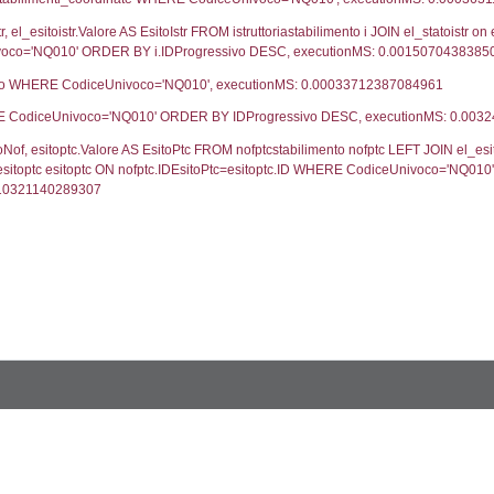
UNT(*) FROM `userlevels` WHERE `userlevelid` = -
serlevelid`, `userlevelname` FROM `userlevels`, ex
UNT(*) FROM `userlevelpermissions` WHERE `userle
blename`, `userlevelid`, `permission` FROM `userle
FROM infostabilimento WHERE CodiceUnivoco='NQ01
ail, RagioneSociale FROM a1_stabilimento WHERE