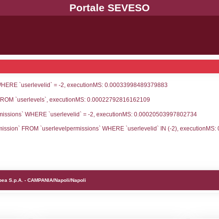
UNT(*) FROM `userlevels` WHERE `userlevelid` = -
serlevelid`, `userlevelname` FROM `userlevels`, ex
UNT(*) FROM `userlevelpermissions` WHERE `userle
blename`, `userlevelid`, `permission` FROM `userle