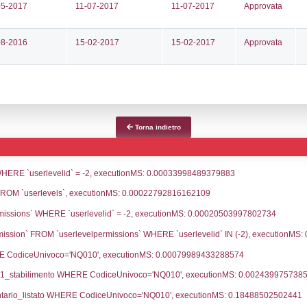
ce notifica
Data Inserimento
Dat
ca
07-05-2026
25-
fiche Precedenti
15-03-2023
11-
13-05-2021
22-