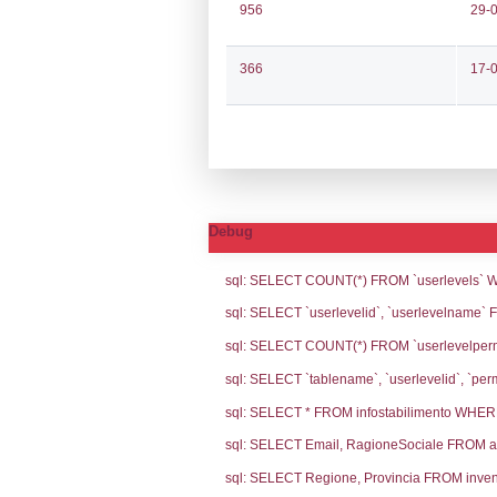
Notifiche
Codi
Ultima Notifi
5579
Archivio Noti
4275
3200