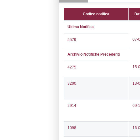
CAP:
80147
Telefono:
0817
Fax:
0817524
Email:
giorgio
Pec:
dirtecnic