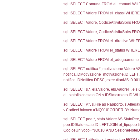
2914
1098
956
366