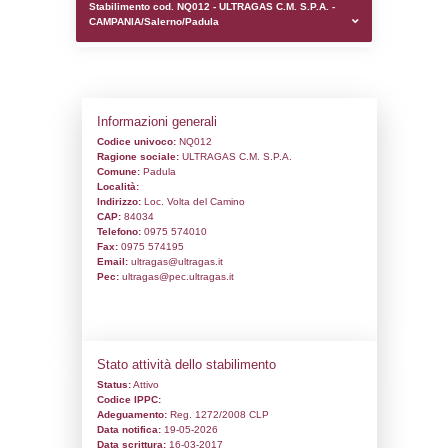
0.00020408630371094
sql: SELECT `tablename`, `userlevelid`, `p
`userlevelpermissions` WHERE `userlevelid` I
executionMS: 0.0011229515075684
Stabilimento cod. NQ012 - ULTRAGAS C.M.
CAMPANIA/Salerno/Padula
Informazioni generali