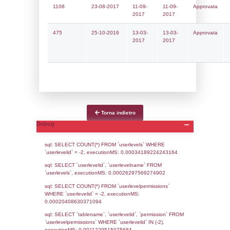
Notifiche
Data
Codice
Data
Invio
notifica
Inserimento
Notific
Ultima
Notifica
21-04-2026
19-05-
5528
2026
Archivio
Notifiche
Precedenti