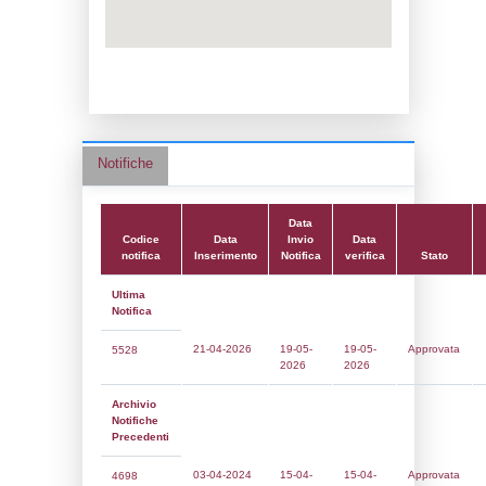
Data notifica:
19-05-2026
Data scrittura:
16-03-2017
Attività:
(13) Produzione, imbottigliament
distribuzione all'ingrosso di gas di petrolio
(GPL) - LPG_PROD
Attività secondaria:
(14) Stoccaggio di G
LPG_STORAGE
Classi:
Classe 1
Dlgs:
D.Lgs 105/2015 Stabilimento di Sog
Coordinate:
40.2969361000,15.6455861000