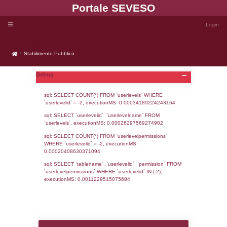
Portale SEVE
Stabilimento Pubblico
Stabilimento Pubblico
Debug
sql: SELECT COUNT(*) FROM `userlevels`
`userlevelid` = -2, executionMS: 0.000341
sql: SELECT `userlevelid`, `userlevelname`
`userlevels`, executionMS: 0.00026297569
sql: SELECT COUNT(*) FROM `userlevelperm
WHERE `userlevelid` = -2, executionMS: