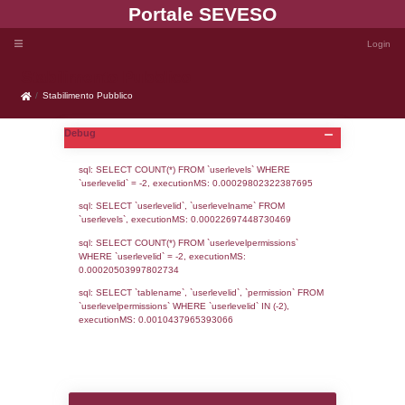
Portale SEVE
Stabilimento Pubblico
Stabilimento Pubblico
Debug
sql: SELECT COUNT(*) FROM `userlevels`
`userlevelid` = -2, executionMS: 0.000298
sql: SELECT `userlevelid`, `userlevelname`
`userlevels`, executionMS: 0.00022697448
sql: SELECT COUNT(*) FROM `userlevelperm
WHERE `userlevelid` = -2, executionMS: