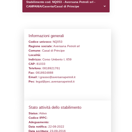
0.00020503997802734
sql: SELECT `tablename`, `userlevelid`, `p
`userlevelpermissions` WHERE `userlevelid` I
executionMS: 0.0010437965393066
Stabilimento cod. NQ053 - Aversana Petrol
CAMPANIA/Caserta/Casal di Principe
Informazioni generali