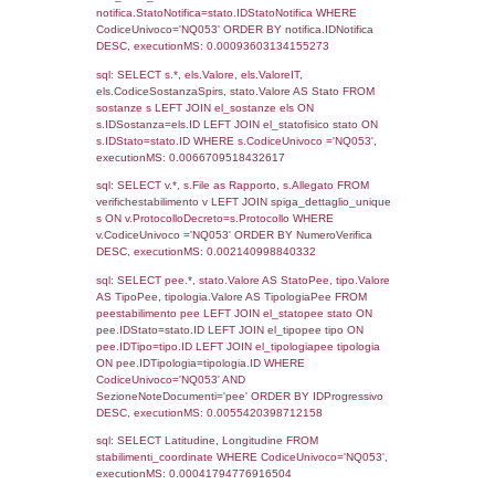
07-06-2016
13-06-
283
2016
Torna indietro
Debug
sql: SELECT COUNT(*) FROM `userlevels`
`userlevelid` = -2, executionMS: 0.000298
sql: SELECT `userlevelid`, `userlevelname`
`userlevels`, executionMS: 0.00022697448