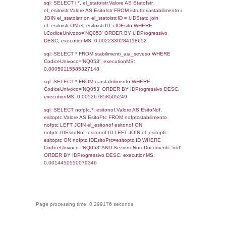
sql: SELECT COUNT(*) FROM `userlevelperm
WHERE `userlevelid` = -2, executionMS:
0.00020503997802734
sql: SELECT `tablename`, `userlevelid`, `p
`userlevelpermissions` WHERE `userlevelid` I
executionMS: 0.0010437965393066
sql: SELECT * FROM infostabilimento WHE
CodiceUnivoco='NQ053', executionMS:
0.00083398818969727
sql: SELECT Email, RagioneSociale FROM a
WHERE CodiceUnivoco='NQ053', executio
0.0024430751800537
sql: SELECT Regione, Provincia FROM invent
WHERE CodiceUnivoco='NQ053', executio
0.22701692581177
sql: SELECT Comune FROM el_comuni W