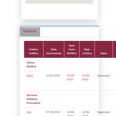
Data notifica:
22-08-2022
Data scrittura:
23-09-2016
Attività:
(39) Altra attività (non specificata 
nell'elenco) - OTHER
Attività secondaria:
Classi:
Classe 4
Dlgs:
D.Lgs 105/2015 Stabilimento di Sogl
Coordinate:
41.0078417000,14.1060861000