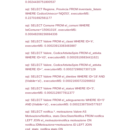
Notifiche
Data
Codice
Data
Invio
notifica
Inserimento
Notific
Ultima
Notifica
11-05-2022
22-08-
3910
2022
Archivio
Notifiche
Precedenti