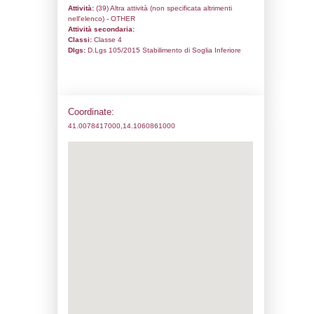
Codice univoco:
NQ053
Ragione sociale:
Aversana Petroli srl
Comune:
Casal di Principe
Località:
Indirizzo:
Corso Umberto I, 659
CAP:
81033
Telefono:
0818921761
Fax:
0818924888
Email:
l.grasso@aversanapetroli.it
Pec:
legal@pec.aversanapetroli.it
Stato attività dello stabilimento
Status:
Attivo
Codice IPPC:
Adeguamento: