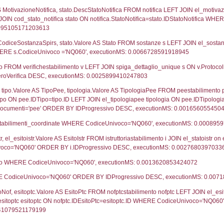
30-08-2017
23-10
UNT(*) FROM `userlevels` WHERE `userlevelid` = -
serlevelid`, `userlevelname` FROM `userlevels`, ex
UNT(*) FROM `userlevelpermissions` WHERE `userle