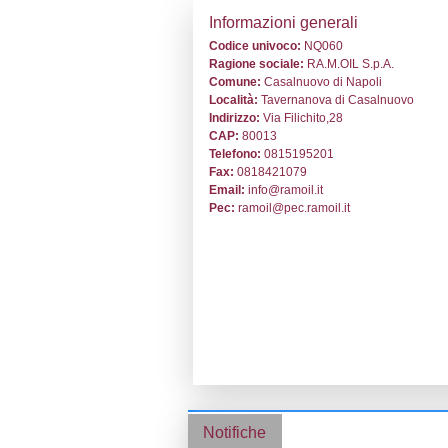
Stabilimento cod
Informazion
Codice univoc
Ragione socia
Comune:
Casal
Località:
Taver
Indirizzo:
Via Fi