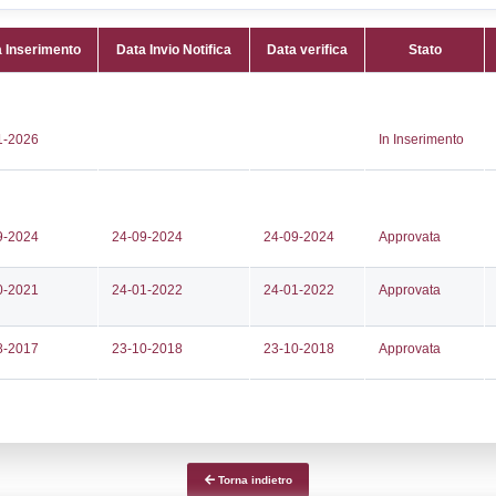
Attività:
(
195201
dei rifi
079
Attività 
oil.it
specifica
c.ramoil.it
Classi:
C
Dlgs:
D.L
Inferiore