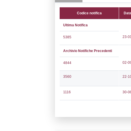
CAP:
80013
Telefono:
0815
Fax:
0818421
Email:
info@ram
Pec:
ramoil@pe