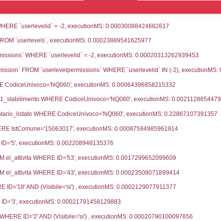
e notifica
Data Inserimento
Data 
ca
23-01-2026
fiche Precedenti
02-09-2024
24-09
22-10-2021
24-01