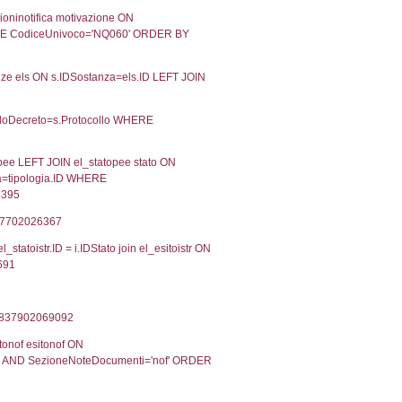
-2018
23-10-2018
Approvata
Torna indietro
2, executionMS: 0.00030088424682617
ecutionMS: 0.00023889541625977
velid` = -2, executionMS: 0.00020313262939453