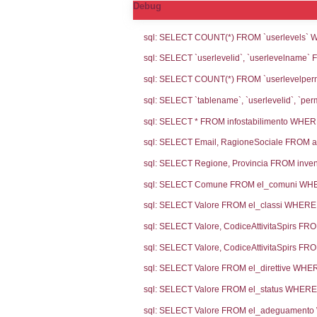
Notifiche
Codic
Ultima Notifi
5385
Archivio Noti
4844
3560