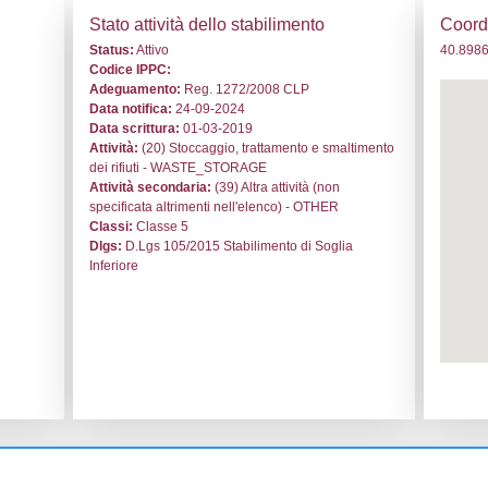
. NQ060 - RA.M.OIL S.p.A. - CAMPANIA/Napoli/Casalnuovo di
i generali
Stato a
o:
NQ060
Status:
At
le:
RA.M.OIL S.p.A.
Codice I
nuovo di Napoli
Adeguam
nanova di Casalnuovo
Data noti
lichito,28
Data scri