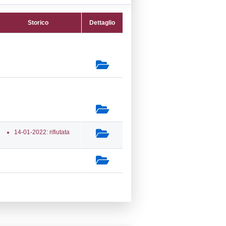
20) Stoccaggio, trattamento e smaltimento
uti - WASTE_STORAGE
secondaria:
(39) Altra attività (non
ta altrimenti nell'elenco) - OTHER
lasse 5
gs 105/2015 Stabilimento di Soglia