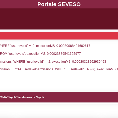
UNT(*) FROM `userlevels` WHERE `userlevelid` = -
serlevelid`, `userlevelname` FROM `userlevels`, ex
UNT(*) FROM `userlevelpermissions` WHERE `userle
blename`, `userlevelid`, `permission` FROM `userle