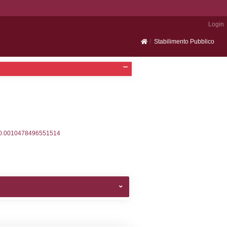
Portale SEVESO
2, executionMS: 0.00030088424682617
ecutionMS: 0.00023889541625977
velid` = -2, executionMS: 0.00020313262939453
velpermissions` WHERE `userlevelid` IN (-2), execut