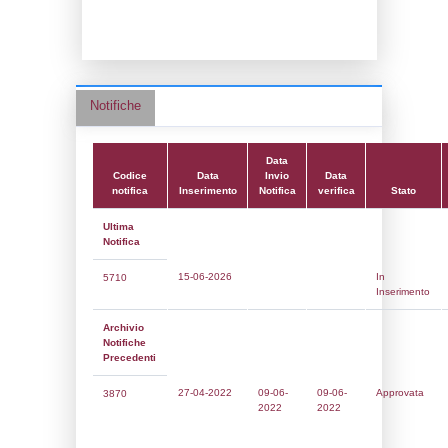
Data notifica:
09-06-2022
Data scrittura:
28-07-2016
Attività:
(14) Stoccaggio di GPL - LPG
Attività secondaria:
Classi:
Classe 1
Dlgs:
D.Lgs 105/2015 Stabilimento di Sog
Coordinate:
41.0146500000,14.2342222000