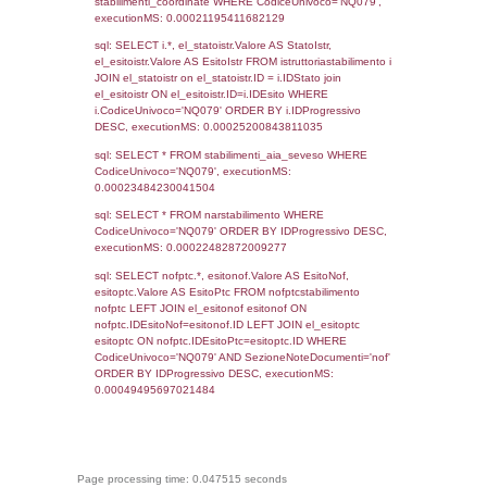
sql: SELECT `userlevelid`, `userlevelname`
`userlevels`, executionMS: 0.00023579597
sql: SELECT COUNT(*) FROM `userlevelperm
WHERE `userlevelid` = -2, executionMS:
0.00021100044250488
sql: SELECT `tablename`, `userlevelid`, `p
`userlevelpermissions` WHERE `userlevelid` I
executionMS: 0.001039981842041
sql: SELECT * FROM infostabilimento WHE
CodiceUnivoco='NQ079', executionMS:
0.00057005882263184
sql: SELECT Email, RagioneSociale FROM a
WHERE CodiceUnivoco='NQ079', executio
0.00028586387634277
sql: SELECT Regione, Provincia FROM invent
WHERE CodiceUnivoco='NQ079', executio