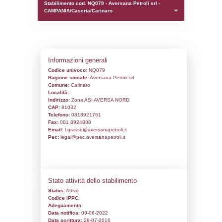
0.00021100044250488
sql: SELECT `tablename`, `userlevelid`, `p
`userlevelpermissions` WHERE `userlevelid` I
executionMS: 0.001039981842041
Stabilimento cod. NQ079 - Aversana Petrol
CAMPANIA/Caserta/Carinaro
Informazioni generali