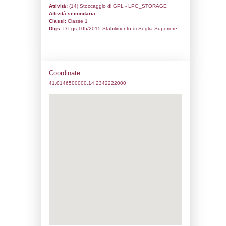
Codice univoco:
NQ079
Ragione sociale:
Aversana Petroli srl
Comune:
Carinaro
Località:
Indirizzo:
Zona ASI AVERSA NORD
CAP:
81032
Telefono:
0818921761
Fax:
081 8924888
Email:
l.grasso@aversanapetroli.it
Pec:
legal@pec.aversanapetroli.it
Stato attività dello stabilimento
Status:
Attivo
Codice IPPC:
Adeguamento: