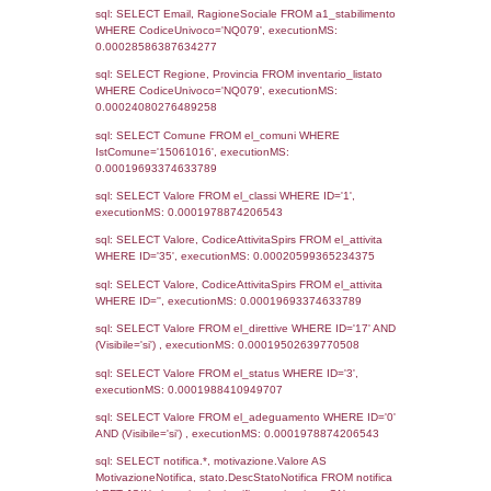
Data
Codice
Data
Invio
notifica
Inserimento
Notific
Ultima
Notifica
15-06-2026
5710
Archivio
Notifiche
Precedenti
27-04-2022
09-06-
3870