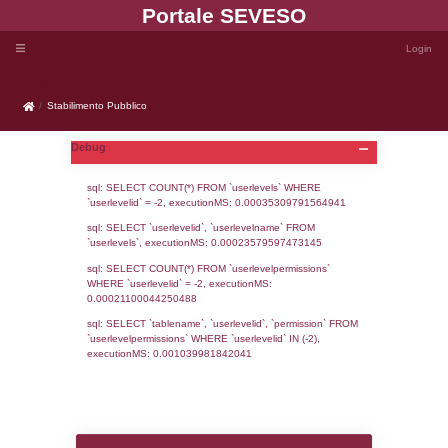
Portale SEVE
Stabilimento Pubblico
Stabilimento Pubblico
Debug
sql: SELECT COUNT(*) FROM `userlevels`
`userlevelid` = -2, executionMS: 0.000353
sql: SELECT `userlevelid`, `userlevelname`
`userlevels`, executionMS: 0.00023579597
sql: SELECT COUNT(*) FROM `userlevelperm
WHERE `userlevelid` = -2, executionMS: