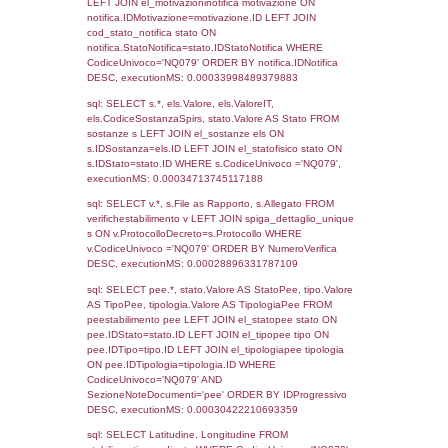
2022
243
25-05-2016
22-07-
2016
Torna indietro
Debug
sql: SELECT COUNT(*) FROM `userlevels`
`userlevelid` = -2, executionMS: 0.000353