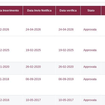
oscofangone - Zona ASI snc
Attività:
(
nell'elen
372548
Attività 
518
Classi:
C
e.panico02@leonardocompany.com
Dlgs:
D.L
pec.leonardo.com
Inferiore