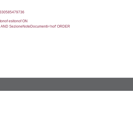
Torna indietro
2, executionMS: 0.00035405158996582
ecutionMS: 0.00024294853210449
velid` = -2, executionMS: 0.00023794174194336
velpermissions` WHERE `userlevelid` IN (-2), execut
7', executionMS: 0.00073504447937012
 CodiceUnivoco='NQ097', executionMS: 0.00215101
odiceUnivoco='NQ097', executionMS: 0.18510890007
0', executionMS: 0.00044488906860352