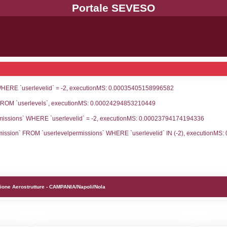
UNT(*) FROM `userlevels` WHERE `userlevelid` = -
serlevelid`, `userlevelname` FROM `userlevels`, ex
UNT(*) FROM `userlevelpermissions` WHERE `userle
blename`, `userlevelid`, `permission` FROM `userle