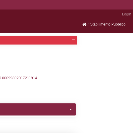
Portale SEVESO
2, executionMS: 0.00035405158996582
ecutionMS: 0.00024294853210449
velid` = -2, executionMS: 0.00023794174194336
velpermissions` WHERE `userlevelid` IN (-2), execut