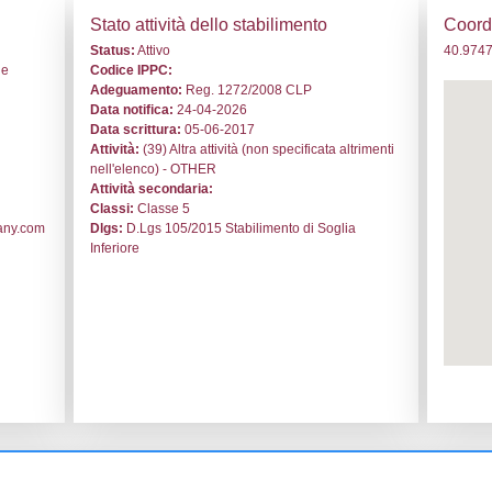
 NQ097 - Leonardo S.p.A. - Divisione Aerostrutture - CAMPA
i generali
Stato a
o:
NQ097
Status:
At
le:
Leonardo S.p.A. - Divisione
Codice I
Adeguam
Data noti
ca di Nola
Data scri