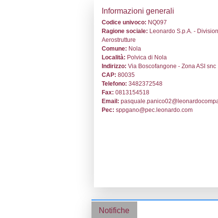
Stabilimento cod.
Informazion
Codice univoc
Ragione socia
Aerostrutture
Comune:
Nola
Località:
Polvi