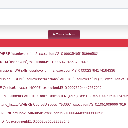
ce notifica
Data Inserimento
Dat
ca
11-02-2026
24-
fiche Precedenti
18-02-2025
19-