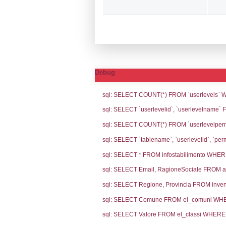
Notifiche
Codi
Ultima Notifi
5411
Archivio Noti
4822