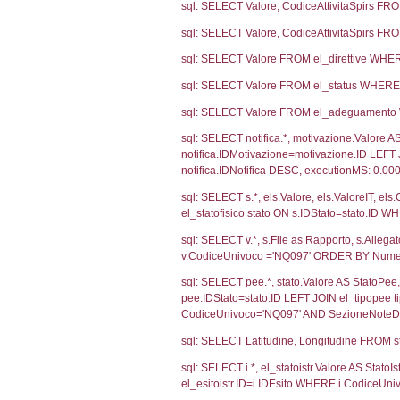
2574
1879
595