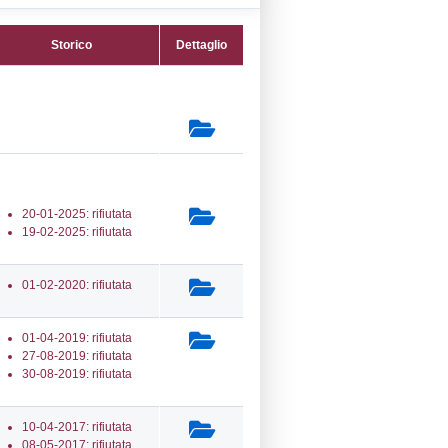
39) Altra attività (non specificata altrimenti
co) - OTHER
secondaria:
lasse 5
gs 105/2015 Stabilimento di Soglia