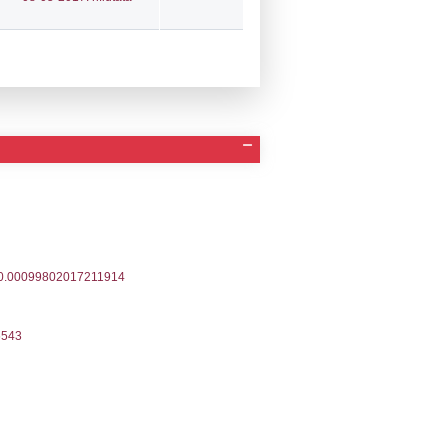
a Invio Notifica
Data verifica
Stato
04-2026
24-04-2026
Approvata
02-2025
19-02-2025
Approvata