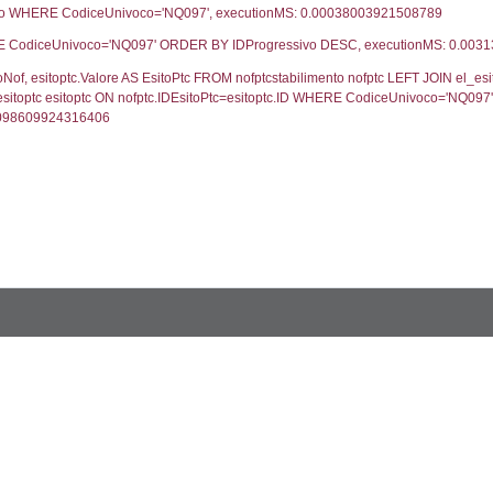
UNT(*) FROM `userlevels` WHERE `userlevelid` = -
serlevelid`, `userlevelname` FROM `userlevels`, ex
UNT(*) FROM `userlevelpermissions` WHERE `userle
blename`, `userlevelid`, `permission` FROM `userle
FROM infostabilimento WHERE CodiceUnivoco='NQ09
ail, RagioneSociale FROM a1_stabilimento WHERE
gione, Provincia FROM inventario_listato WHERE C
omune FROM el_comuni WHERE IstComune='1506305