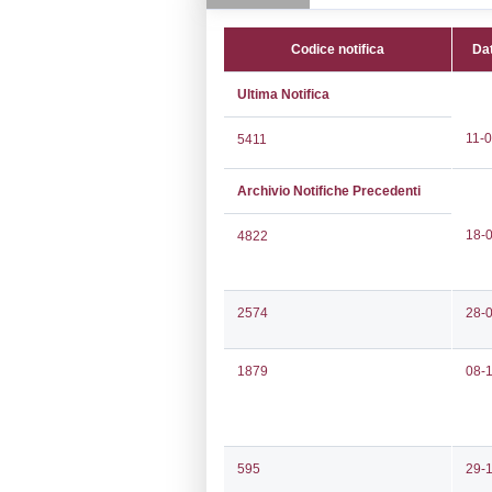
Indirizzo:
Via B
CAP:
80035
Telefono:
3482
Fax:
0813154
Email:
pasqual
Pec:
sppgano@