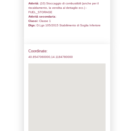
Codice univoco:
NQ111
Ragione sociale:
Alba De Biase & C. S.a.
Comune:
Pozzuoli
Località:
Indirizzo:
Via Campana 227
CAP:
80078
Telefono:
0815267768
Fax:
0813030428
Email:
info@albapetroli.it
Pec:
info@pec.albapetroli.it
Stato attività dello stabilimento
Status:
Attivo
Codice IPPC:
Adeguamento: