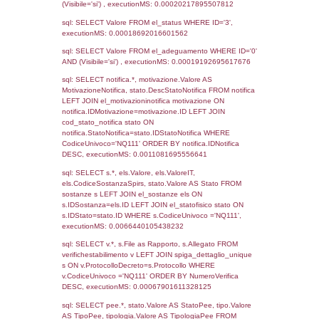
Archivio
Notifiche
Precedenti
29-04-2016
28-07-
153
2017