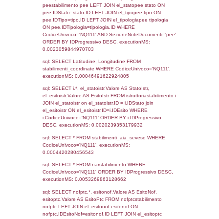
Torna indietro
Debug
sql: SELECT COUNT(*) FROM `userlevels`
`userlevelid` = -2, executionMS: 0.000313
sql: SELECT `userlevelid`, `userlevelname`
`userlevels`, executionMS: 0.00022506713
sql: SELECT COUNT(*) FROM `userlevelperm
WHERE `userlevelid` = -2, executionMS:
0.00018596649169922
sql: SELECT `tablename`, `userlevelid`, `p
`userlevelpermissions` WHERE `userlevelid` I
executionMS: 0.00089192390441895