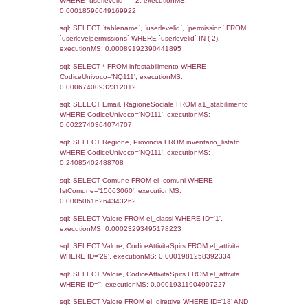
Notifiche
Data
Codice
Data
Invio
notifica
Inserimento
Notific
Ultima
Notifica
24-03-2026
24-03-
4872
2026