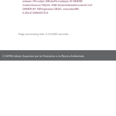
sql: SELECT * FROM infostabilimento WHE
CodiceUnivoco='NQ111', executionMS:
0.00067400932312012
sql: SELECT Email, RagioneSociale FROM a
WHERE CodiceUnivoco='NQ111', execution
0.0022740364074707
sql: SELECT Regione, Provincia FROM invent
WHERE CodiceUnivoco='NQ111', execution
0.24085402488708
sql: SELECT Comune FROM el_comuni W
IstComune='15063060', executionMS:
0.00050616264343262
sql: SELECT Valore FROM el_classi WHERE 
executionMS: 0.00023293495178223
sql: SELECT Valore, CodiceAttivitaSpirs FRO
WHERE ID='29', executionMS: 0.0001981