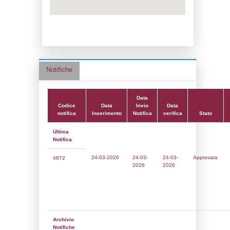
Data notifica:
24-03-2026
Data scrittura:
02-08-2017
Attività:
(10) Stoccaggio di combustibili (a
riscaldamento, la vendita al dettaglio ecc.)
FUEL_STORAGE
Attività secondaria:
Classi:
Classe 1
Dlgs:
D.Lgs 105/2015 Stabilimento di Sogl
Coordinate:
40.8547060000,14.1184780000