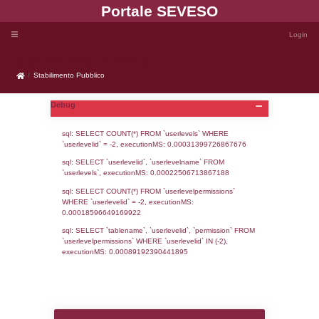
Portale SEVE
Stabilimento Pubblico
Stabilimento Pubblico
Debug
sql: SELECT COUNT(*) FROM `userlevels`
`userlevelid` = -2, executionMS: 0.000313
sql: SELECT `userlevelid`, `userlevelname`
`userlevels`, executionMS: 0.00022506713
sql: SELECT COUNT(*) FROM `userlevelperm
WHERE `userlevelid` = -2, executionMS: