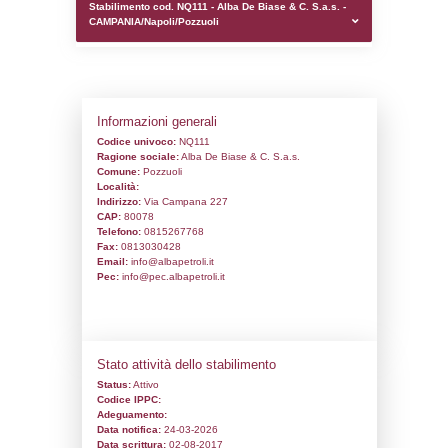
0.00018596649169922
sql: SELECT `tablename`, `userlevelid`, `p
`userlevelpermissions` WHERE `userlevelid` I
executionMS: 0.00089192390441895
Stabilimento cod. NQ111 - Alba De Biase &
CAMPANIA/Napoli/Pozzuoli
Informazioni generali