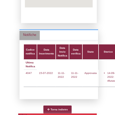
Adeguamento:
Data notifica:
11-11-2022
Data scrittura:
11-11-2022
Attività:
(39) Altra attività (non specificata 
nell'elenco) - OTHER
Attività secondaria:
Classi:
Classe 5
Dlgs:
D.Lgs 105/2015 Stabilimento di Sogl
Coordinate:
41.0483406900,14.3490215400