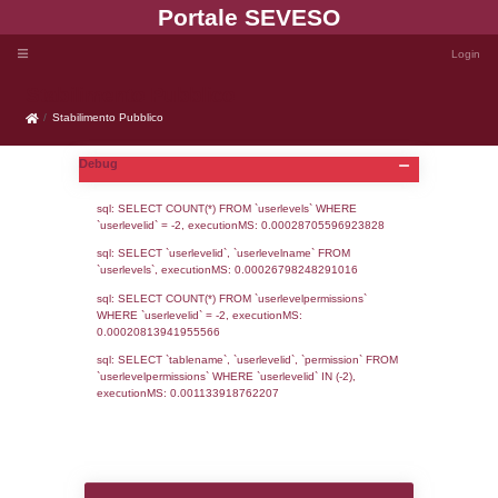
Portale SEVE
Stabilimento Pubblico
Stabilimento Pubblico
Debug
sql: SELECT COUNT(*) FROM `userlevels`
`userlevelid` = -2, executionMS: 0.000287
sql: SELECT `userlevelid`, `userlevelname`
`userlevels`, executionMS: 0.00026798248
sql: SELECT COUNT(*) FROM `userlevelperm
WHERE `userlevelid` = -2, executionMS: