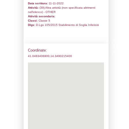
Codice univoco:
NQ120
Ragione sociale:
NIPPON GASES OPER
S.R.L.
Comune:
Caserta
Località:
Caserta
Indirizzo:
Via Georges Claude, 1
CAP:
81100
Telefono:
3358318176
Fax:
3358318176
Email:
alessandro.lucentini@nippongase
Pec:
ngoperations@pec.it
Stato attività dello stabilimento
Status:
Non Costruito
Codice IPPC: