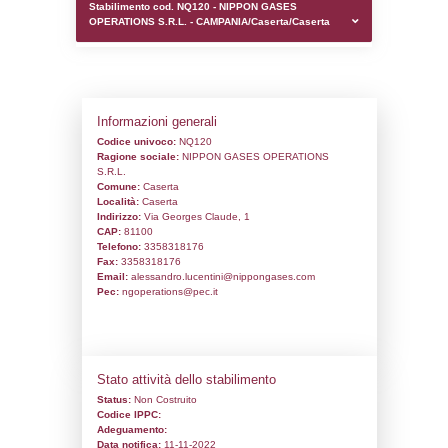
0.00020813941955566
sql: SELECT `tablename`, `userlevelid`, `p
`userlevelpermissions` WHERE `userlevelid` I
executionMS: 0.001133918762207
Stabilimento cod. NQ120 - NIPPON GAS
OPERATIONS S.R.L. - CAMPANIA/Caserta
Informazioni generali