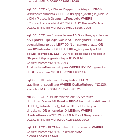
Torna indietro
Debug
sql: SELECT COUNT(*) FROM `userlevels`
`userlevelid` = -2, executionMS: 0.000287
sql: SELECT `userlevelid`, `userlevelname`
`userlevels`, executionMS: 0.00026798248
sql: SELECT COUNT(*) FROM `userlevelperm
WHERE `userlevelid` = -2, executionMS:
0.00020813941955566
sql: SELECT `tablename`, `userlevelid`, `p
`userlevelpermissions` WHERE `userlevelid` I
executionMS: 0.001133918762207
sql: SELECT * FROM infostabilimento WHE