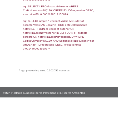
CodiceUnivoco='NQ120', executionMS:
0.00065898895263672
sql: SELECT Email, RagioneSociale FROM a
WHERE CodiceUnivoco='NQ120', executio
0.002100944519043
sql: SELECT Regione, Provincia FROM invent
WHERE CodiceUnivoco='NQ120', executio
0.23013305664062
sql: SELECT Comune FROM el_comuni W
IstComune='15061022', executionMS:
0.00045990943908691
sql: SELECT Valore FROM el_classi WHERE 
executionMS: 0.00020599365234375
sql: SELECT Valore, CodiceAttivitaSpirs FRO
WHERE ID='43', executionMS: 0.0001928
sql: SELECT Valore, CodiceAttivitaSpirs FRO