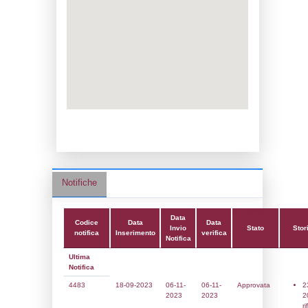
Data notifica:
06-11-2023
Data scrittura:
12-01-2018
Attività:
(14) Stoccaggio di GPL - LPG
Attività secondaria:
Classi:
Classe 1
Dlgs:
D.Lgs 105/2015 Stabilimento di Sogl
Coordinate:
41.1757194000,16.4089361000