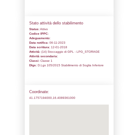
Codice univoco:
NR075
Ragione sociale:
MADOGAS SRL
Comune:
Corato
Località:
VIA VECCHIA TRANI A.C.
Indirizzo:
VIA VECCHIA TRANI A.C.
CAP:
70033
Telefono:
0882475888
Fax:
0882475888
Email:
info@madogas.com
Pec:
sicurezza@pec.garganogas.it
Stato attività dello stabilimento
Status:
Attivo
Codice IPPC:
Adeguamento: