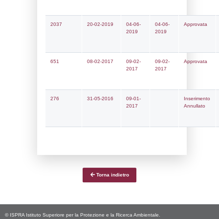
Notifiche
Data
Codice
Data
Invio
notifica
Inserimento
Notific
Ultima
Notifica
17-07-2025
5208
Archivio
Notifiche
Precedenti