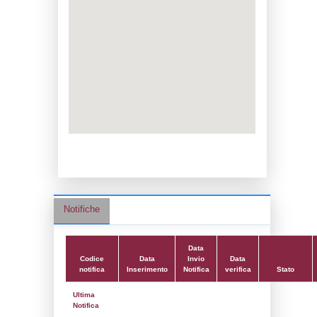
Data notifica:
31-01-2024
Data scrittura:
03-04-2017
Attività:
(14) Stoccaggio di GPL - LPG
Attività secondaria:
(16) Stoccaggio e dis
all'ingrosso e al dettaglio (ad esclusione 
STORAGE_DIST
Classi:
Classe 1
Dlgs:
D.Lgs 105/2015 Stabilimento di Sogl
Coordinate:
40.3213033000,18.0405194000