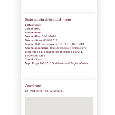
Codice univoco:
NR080
Ragione sociale:
CONVERSANO S.r.l.
Comune:
Arnesano
Località:
Indirizzo:
Strada Provinciale Carmiano – 
CAP:
73010
Telefono:
0832324777
Fax:
0832324777
Email:
conversanosrl@pec.it
Pec:
conversanosrl.sicurezza@pec.it
Stato attività dello stabilimento
Status:
Attivo
Codice IPPC:
Adeguamento: