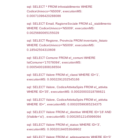
Data
Codice
Data
Invio
notifica
Inserimento
Notific
Ultima
Notifica
08-04-2022
08-08-
3818
2022