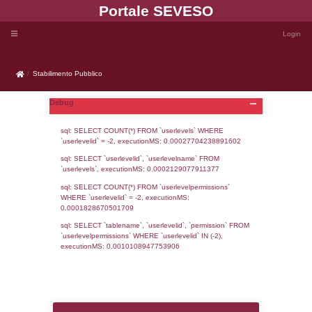
Portale SEVE
Stabilimento Pubblico
Stabilimento Pubblico
Debug
sql: SELECT COUNT(*) FROM `userlevels`
`userlevelid` = -2, executionMS: 0.000277
sql: SELECT `userlevelid`, `userlevelname`
`userlevels`, executionMS: 0.00021290779
sql: SELECT COUNT(*) FROM `userlevelperm
WHERE `userlevelid` = -2, executionMS: