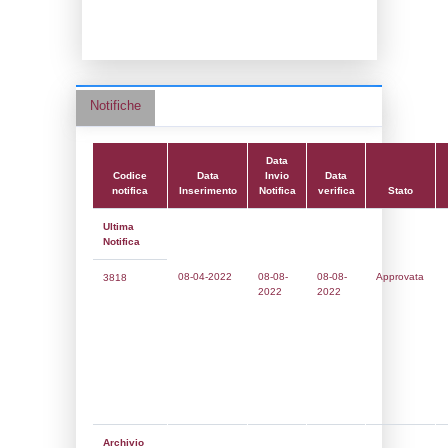
Data notifica:
08-08-2022
Data scrittura:
23-01-2017
Attività:
(14) Stoccaggio di GPL - LPG
Attività secondaria:
Classi:
Classe 1
Dlgs:
D.Lgs 105/2015 Stabilimento di Sogl
Coordinate:
40.6509222000,15.9250278000