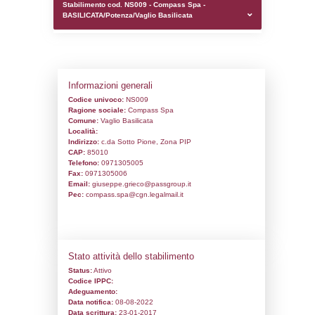
0.0001828670501709
sql: SELECT `tablename`, `userlevelid`, `p
`userlevelpermissions` WHERE `userlevelid` I
executionMS: 0.0010108947753906
Stabilimento cod. NS009 - Compass Spa 
BASILICATA/Potenza/Vaglio Basilicata
Informazioni generali