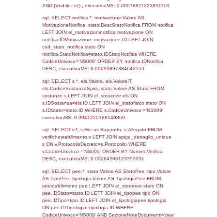
Archivio
Notifiche
Precedenti
31-05-2016
23-01-
275
2017
Torna indietro
Debug