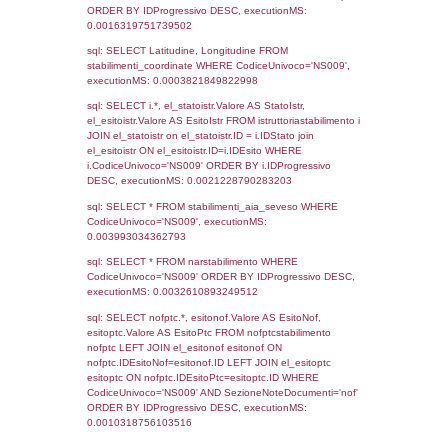
sql: SELECT COUNT(*) FROM `userlevels`
`userlevelid` = -2, executionMS: 0.000277
sql: SELECT `userlevelid`, `userlevelname`
`userlevels`, executionMS: 0.00021290779
sql: SELECT COUNT(*) FROM `userlevelperm
WHERE `userlevelid` = -2, executionMS:
0.0001828670501709
sql: SELECT `tablename`, `userlevelid`, `p
`userlevelpermissions` WHERE `userlevelid` I
executionMS: 0.0010108947753906
sql: SELECT * FROM infostabilimento WHE
CodiceUnivoco='NS009', executionMS:
0.00071096420288086
sql: SELECT Email, RagioneSociale FROM a