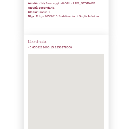
Codice univoco:
NS009
Ragione sociale:
Compass Spa
Comune:
Vaglio Basilicata
Località:
Indirizzo:
c.da Sotto Pione, Zona PIP
CAP:
85010
Telefono:
0971305005
Fax:
0971305006
Email:
giuseppe.grieco@passgroup.it
Pec:
compass.spa@cgn.legalmail.it
Stato attività dello stabilimento
Status:
Attivo
Codice IPPC:
Adeguamento: