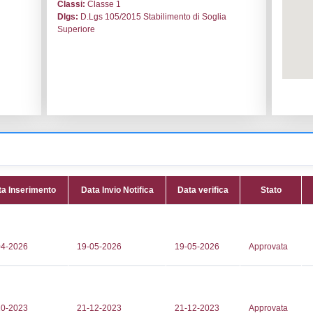
le:
ULTRAGAS C.M. S.P.A.
Codice I
a
Adeguam
a petrizia
Data noti
industriale
Data scri
Attività:
(
964104
distribuzi
129
(GPL) -
@ultragas.it
Attività 
ec.ultragas.it
LPG_ST
Classi:
C
Dlgs:
D.L
Superior