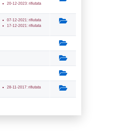
a Invio Notifica
Data verifica
Stato
05-2026
19-05-2026
Approvata