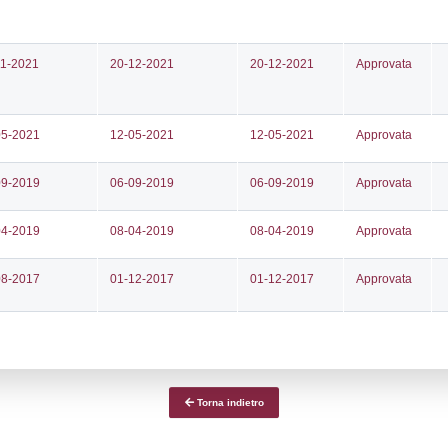
ce notifica
Data Inserimento
Dat
ca
21-04-2026
19-
fiche Precedenti