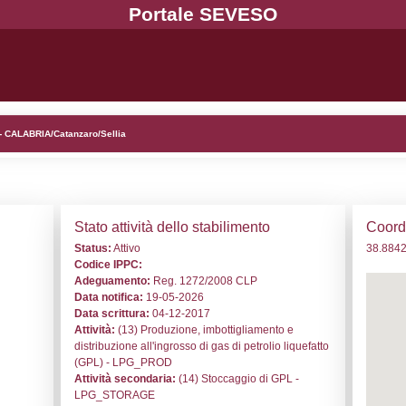
. NT004 - ULTRAGAS C.M. S.P.A. - CALABRIA/Catanzaro/Selli
i generali
Stato a
o:
NT004
Status:
At