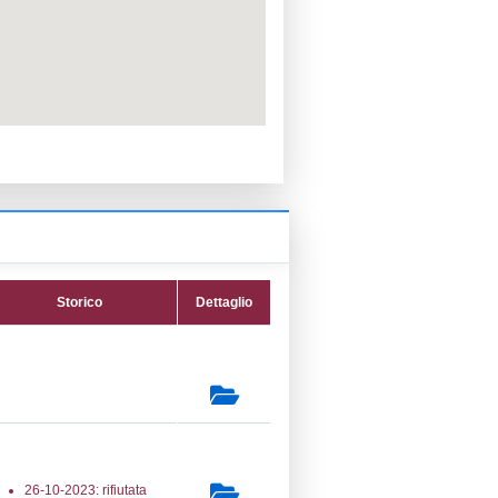
PPC:
ento:
Reg. 1272/2008 CLP
fica:
19-05-2026
ttura:
04-12-2017
13) Produzione, imbottigliamento e
one all'ingrosso di gas di petrolio liquefatto
 LPG_PROD
secondaria:
(14) Stoccaggio di GPL -
ORAGE
lasse 1
gs 105/2015 Stabilimento di Soglia
e