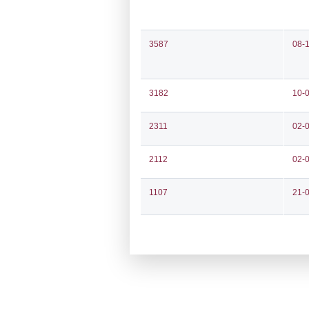
Notifiche
Codi
Ultima Notifi
5523
Archivio Noti