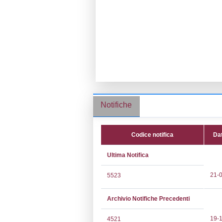
Ragione socia
Comune:
Selli
Località:
loc. l
Indirizzo:
zona 
CAP:
88050
Telefono:
0961
Fax:
0961964
Email:
ultragas
Pec:
ultragas@p