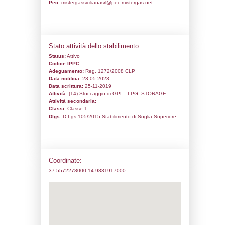
Codice univoco:
NU013
Ragione sociale:
MISTERGAS SICILIAN
Comune:
Belpasso
Località:
Indirizzo:
C.DA BARRIERA ZONA INDUST
TAVOLA
CAP:
95032
Telefono:
095391025
Fax:
095391377
Email:
MISTERGASICILIANASRL@GMAI
Pec:
mistergassicilianasrl@pec.mistergas.
Stato attività dello stabilimento
Status:
Attivo
Codice IPPC: