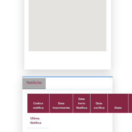
Adeguamento:
Reg. 1272/2008 CLP
Data notifica:
23-05-2023
Data scrittura:
25-11-2019
Attività:
(14) Stoccaggio di GPL - LPG
Attività secondaria:
Classi:
Classe 1
Dlgs:
D.Lgs 105/2015 Stabilimento di Sog
Coordinate:
37.5572278000,14.9831917000