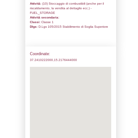
Codice univoco:
NU044
Ragione sociale:
Maxcom Petroli S.p.A.
Comune:
Augusta
Località:
Indirizzo:
Via Lavaggi 152
CAP:
96011
Telefono:
0931995911
Fax:
0931512707
Email:
aug@maxcom.it
Pec:
maxcom.augusta@legalmail.it
Stato attività dello stabilimento
Status:
Attivo
Codice IPPC:
Adeguamento:
Reg. 1272/2008 CLP