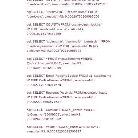
Notifiche
Data
Codice
Data
Invio
notifica
Inserimento
Notific
Ultima
Notifica
21-05-2026
29-05-
5643
2026
Archivio
Notifiche
Precedenti