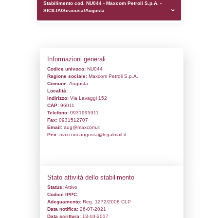
0.00018215179443359
sql: SELECT `tablename`, `userlevelid`, `p
`userlevelpermissions` WHERE `userlevelid` I
executionMS: 0.00092792510986328
Stabilimento cod. NU044 - Maxcom Petroli
SICILIA/Siracusa/Augusta
Informazioni generali