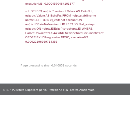
WHERE `userlevelid` = -2, executionMS:
0.00018215179443359
sql: SELECT `tablename`, `userlevelid`, `p
`userlevelpermissions` WHERE `userlevelid` I
executionMS: 0.00092792510986328
sql: SELECT * FROM infostabilimento WHE
CodiceUnivoco='NU044', executionMS:
0.00040507316589355
sql: SELECT Email, RagioneSociale FROM a
WHERE CodiceUnivoco='NU044', execution
0.00027179718017578
sql: SELECT Regione, Provincia FROM invent
WHERE CodiceUnivoco='NU044', execution
0.00022387504577637
sql: SELECT Comune FROM el_comuni W
IstComune='19089001', executionMS: