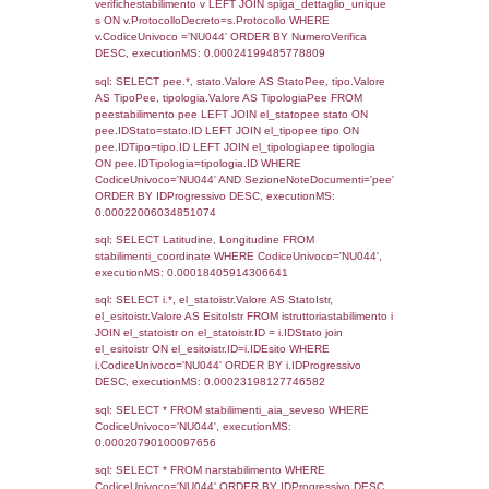
Torna indietro
Debug
sql: SELECT COUNT(*) FROM `userlevels`
`userlevelid` = -2, executionMS: 0.000286
sql: SELECT `userlevelid`, `userlevelname`
`userlevels`, executionMS: 0.00020790100
sql: SELECT COUNT(*) FROM `userlevelperm