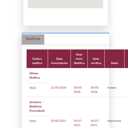
Data notifica:
26-07-2021
Data scrittura:
13-10-2017
Attività:
(10) Stoccaggio di combustibili (a
riscaldamento, la vendita al dettaglio ecc.)
FUEL_STORAGE
Attività secondaria:
Classi:
Classe 1
Dlgs:
D.Lgs 105/2015 Stabilimento di Sog
Coordinate:
37.2410222000,15.2176444000