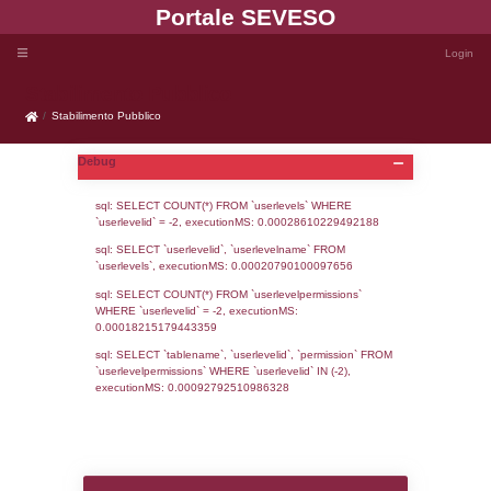
Portale SEVE
Stabilimento Pubblico
Stabilimento Pubblico
Debug
sql: SELECT COUNT(*) FROM `userlevels`
`userlevelid` = -2, executionMS: 0.000286
sql: SELECT `userlevelid`, `userlevelname`
`userlevels`, executionMS: 0.00020790100
sql: SELECT COUNT(*) FROM `userlevelperm
WHERE `userlevelid` = -2, executionMS: