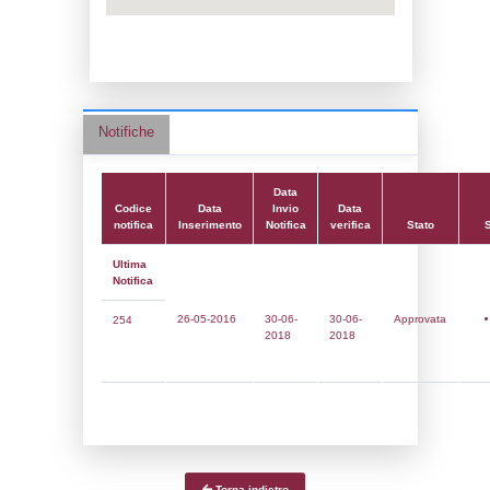
Adeguamento:
Reg. 1272/2008 CLP
Data notifica:
30-06-2018
Data scrittura:
17-07-2018
Attività:
(14) Stoccaggio di GPL - LPG
Attività secondaria:
Classi:
Classe 1
Dlgs:
D.Lgs 105/2015 Stabilimento di Sogl
Coordinate:
37.4021611000,13.6311972000