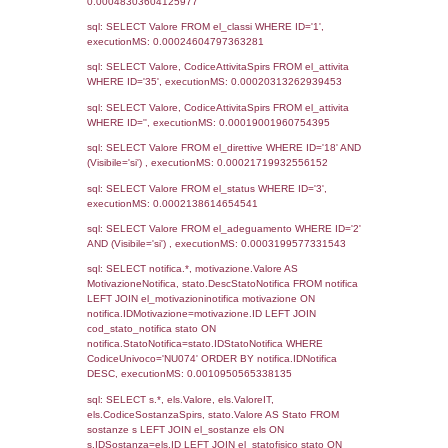
Notifiche
Data
Codice
Data
Invio
notifica
Inserimento
Notifica
Ultima
Notifica
26-05-2016
30-06-
254
2018