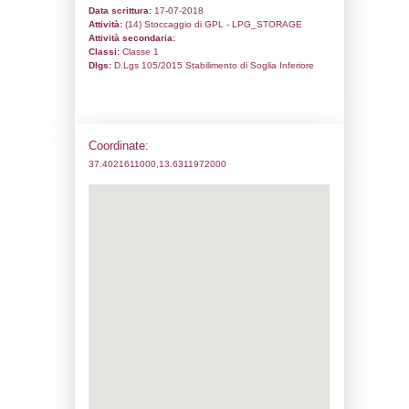
Codice univoco:
NU074
Ragione sociale:
Aragas s.n.c. di Caste
Domenico & C.
Comune:
Aragona
Località:
Indirizzo:
Contrada Coco Strada Statale
CAP:
92021
Telefono:
0922699662
Fax:
0922699662
Email:
aragasag@gmail.com
Pec:
aragas@pec.it
Stato attività dello stabilimento
Status:
Attivo
Codice IPPC: