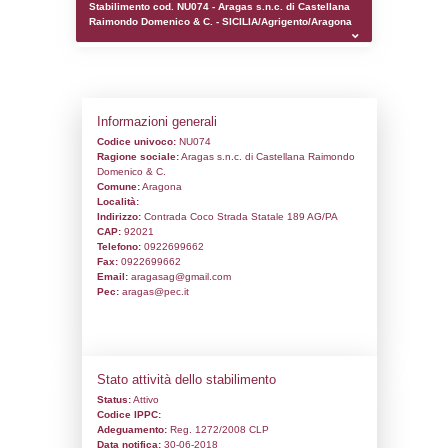
0.00019693374633789
sql: SELECT `tablename`, `userlevelid`, `p
`userlevelpermissions` WHERE `userlevelid` I
executionMS: 0.0012571811676025
Stabilimento cod. NU074 - Aragas s.n.c. 
Raimondo Domenico & C. - SICILIA/Agrig
Informazioni generali