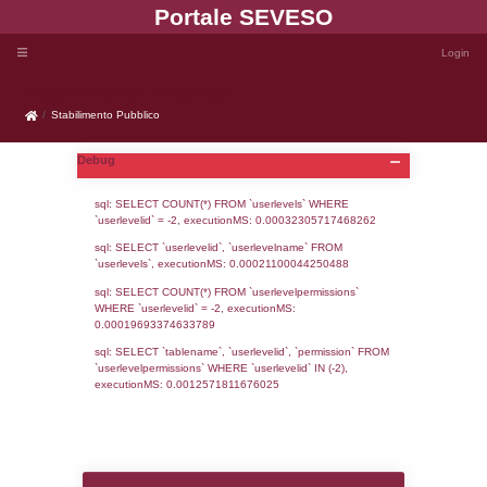
Portale SEVE
Stabilimento Pubblico
Stabilimento Pubblico
Debug
sql: SELECT COUNT(*) FROM `userlevels`
`userlevelid` = -2, executionMS: 0.000323
sql: SELECT `userlevelid`, `userlevelname`
`userlevels`, executionMS: 0.00021100044
sql: SELECT COUNT(*) FROM `userlevelperm
WHERE `userlevelid` = -2, executionMS: