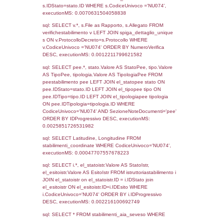
Torna indietro
Debug
sql: SELECT COUNT(*) FROM `userlevels`
`userlevelid` = -2, executionMS: 0.000323
sql: SELECT `userlevelid`, `userlevelname`
`userlevels`, executionMS: 0.00021100044
sql: SELECT COUNT(*) FROM `userlevelperm
WHERE `userlevelid` = -2, executionMS:
0.00019693374633789
sql: SELECT `tablename`, `userlevelid`, `p
`userlevelpermissions` WHERE `userlevelid` I
executionMS: 0.0012571811676025