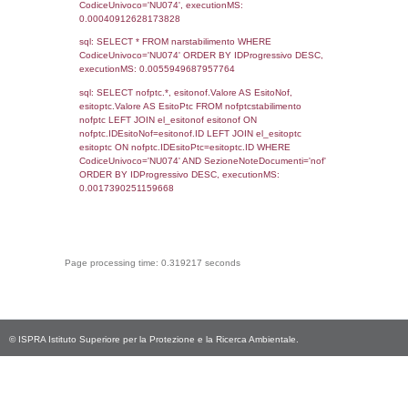
sql: SELECT * FROM infostabilimento WHE
CodiceUnivoco='NU074', executionMS:
0.00077390670776367
sql: SELECT Email, RagioneSociale FROM a
WHERE CodiceUnivoco='NU074', execution
0.01311993598938
sql: SELECT Regione, Provincia FROM invent
WHERE CodiceUnivoco='NU074', execution
0.23779606819153
sql: SELECT Comune FROM el_comuni W
IstComune='19084003', executionMS:
0.00048303604125977
sql: SELECT Valore FROM el_classi WHERE 
executionMS: 0.00024604797363281
sql: SELECT Valore, CodiceAttivitaSpirs FRO
WHERE ID='35', executionMS: 0.0002031