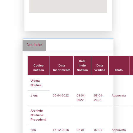
Data notifica:
08-04-2022
Data scrittura:
17-01-2017
Attività:
(18) Produzione e stoccaggio di fer
FERTILIZERS
Attività secondaria:
(16) Stoccaggio e dis
all'ingrosso e al dettaglio (ad esclusione 
STORAGE_DIST
Classi:
Classe 4
Dlgs:
D.Lgs 105/2015 Stabilimento di Sog
Coordinate:
37.0034222000,14.4292417000