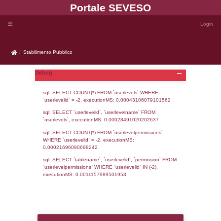
Portale SEVE
Stabilimento Pubblico
Stabilimento Pubblico
Debug
sql: SELECT COUNT(*) FROM `userlevels`
`userlevelid` = -2, executionMS: 0.000431
sql: SELECT `userlevelid`, `userlevelname`
`userlevels`, executionMS: 0.00028491020
sql: SELECT COUNT(*) FROM `userlevelperm
WHERE `userlevelid` = -2, executionMS: