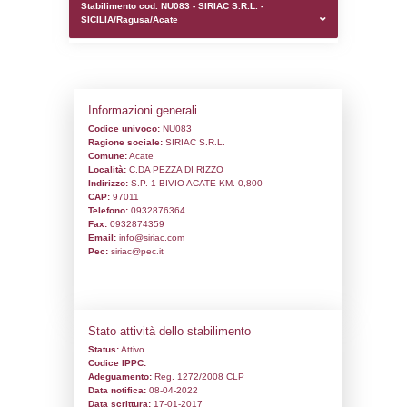
0.00021696090698242
sql: SELECT `tablename`, `userlevelid`, `p
`userlevelpermissions` WHERE `userlevelid` I
executionMS: 0.0011157989501953
Stabilimento cod. NU083 - SIRIAC S.R.L. -
SICILIA/Ragusa/Acate
Informazioni generali