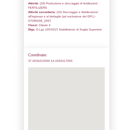
Codice univoco:
NU083
Ragione sociale:
SIRIAC S.R.L.
Comune:
Acate
Località:
C.DA PEZZA DI RIZZO
Indirizzo:
S.P. 1 BIVIO ACATE KM. 0,800
CAP:
97011
Telefono:
0932876364
Fax:
0932874359
Email:
info@siriac.com
Pec:
siriac@pec.it
Stato attività dello stabilimento
Status:
Attivo
Codice IPPC:
Adeguamento:
Reg. 1272/2008 CLP