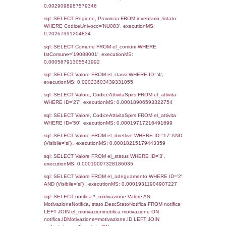
Notifiche
Data
Codice
Data
Invio
notifica
Inserimento
Notific
Ultima
Notifica
05-04-2022
08-04-
3795
2022
Archivio
Notifiche
Precedenti