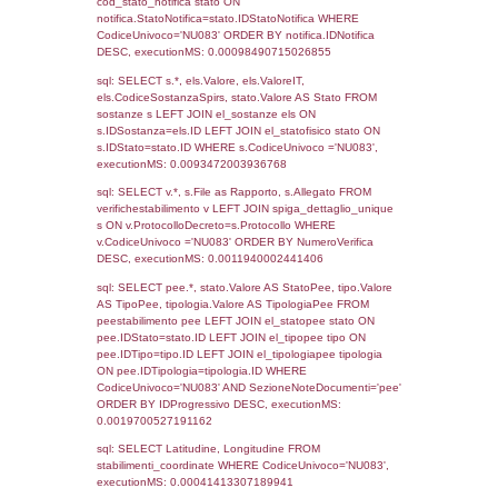
16-12-2016
02-01-
586
2017
Torna indietro
Debug
sql: SELECT COUNT(*) FROM `userlevels`
`userlevelid` = -2, executionMS: 0.000431
sql: SELECT `userlevelid`, `userlevelname`
`userlevels`, executionMS: 0.00028491020