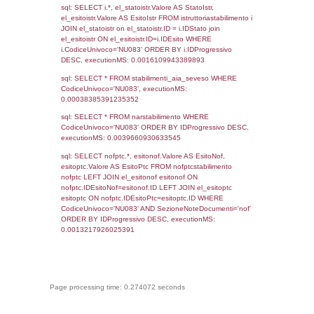
sql: SELECT COUNT(*) FROM `userlevelperm
WHERE `userlevelid` = -2, executionMS:
0.00021696090698242
sql: SELECT `tablename`, `userlevelid`, `p
`userlevelpermissions` WHERE `userlevelid` I
executionMS: 0.0011157989501953
sql: SELECT * FROM infostabilimento WHE
CodiceUnivoco='NU083', executionMS:
0.0011141300201416
sql: SELECT Email, RagioneSociale FROM a
WHERE CodiceUnivoco='NU083', execution
0.0029098987579346
sql: SELECT Regione, Provincia FROM invent
WHERE CodiceUnivoco='NU083', execution
0.20267391204834