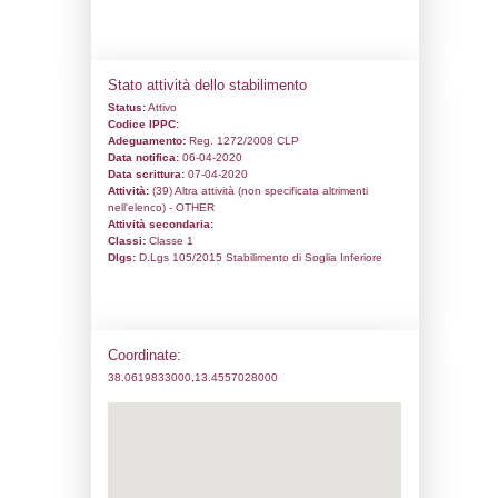
Codice univoco:
NU089
Ragione sociale:
SEM s.r.l.
Comune:
Misilmeri
Località:
contrada segretatia L. Nuov. sn
Indirizzo:
contrada segretatia L. Nuov. sn
CAP:
90036
Telefono:
091 490010
Fax:
091491360
Email:
GIOV.OLIVERI@LIBERO.IT
Pec:
S.E.M.SRL@PEC.IT
Stato attività dello stabilimento
Status:
Attivo
Codice IPPC:
Adeguamento:
Reg. 1272/2008 CLP