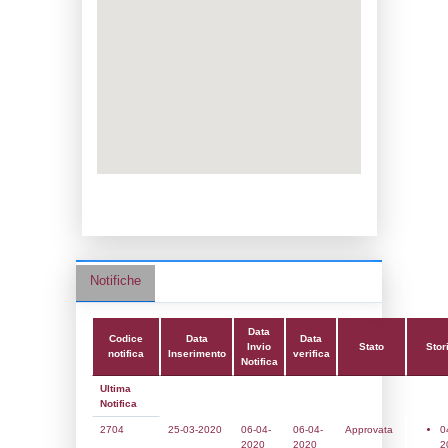
Data notifica:
06-04-2020
Data scrittura:
07-04-2020
Attività:
(39) Altra attività (non specificata 
nell'elenco) - OTHER
Attività secondaria:
Classi:
Classe 1
Dlgs:
D.Lgs 105/2015 Stabilimento di Sogl
Coordinate:
38.0619833000,13.4557028000