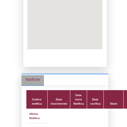
Data notifica:
29-11-2021
Data scrittura:
19-03-2019
Attività:
(09) Produzione, fornitura e distr
energia - POWER_GEN
Attività secondaria:
Classi:
Classe 5
Dlgs:
D.Lgs 105/2015 Stabilimento di Sogl
Coordinate:
37.7004318200,12.8626632700