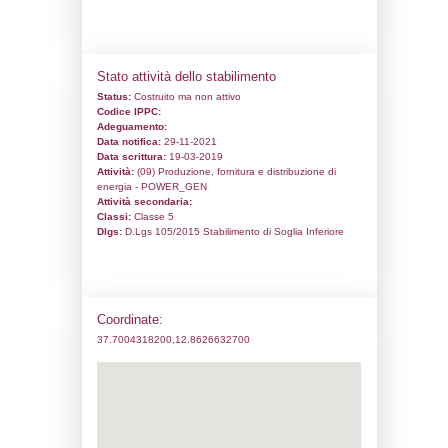
Codice univoco:
NU123
Ragione sociale:
Sol.In.Par. Srl
Comune:
Partanna
Località:
Indirizzo:
CONTRADA MAGAGGIARI
CAP:
91028
Telefono:
0917829785
Fax:
0917829080
Email:
vcampanella@cecconsulting.net
Pec:
solinpar@legalmail.it
Stato attività dello stabilimento
Status:
Costruito ma non attivo
Codice IPPC:
Adeguamento: