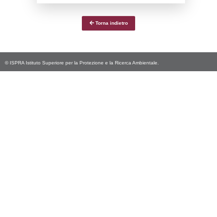
Notifiche
Data
Codice
Data
Invio
notifica
Inserimento
Notific
Ultima
Notifica
01-04-2022
01-07-
3720
2022