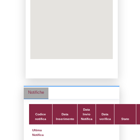
Adeguamento:
Data notifica:
01-07-2022
Data scrittura:
20-11-2019
Attività:
(09) Produzione, fornitura e distr
energia - POWER_GEN
Attività secondaria:
Classi:
Classe 1
Dlgs:
D.Lgs 105/2015 Stabilimento di Sogl
Coordinate:
37.8431854200,13.5216951400