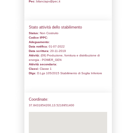
Codice univoco:
NU126
Ragione sociale:
FRENELL SICILY S.R.L
Comune:
Mezzojuso
Località:
Contrada Fondacazzo, snc - S
600
Indirizzo:
Contrada Fondacazzo snc
CAP:
90030
Telefono:
3282266342
Fax:
0915083609
Email:
martin.selig@frenell.de
Pec:
bilanciapv@pec.it
Stato attività dello stabilimento
Status:
Non Costruito
Codice IPPC: