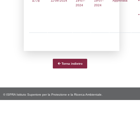
Data
Codice
Data
Invio
notifica
Inserimento
Notifica
Ultima
Notifica
11-06-2024
19-07-
4778
2024