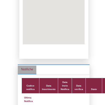
Data notifica:
08-05-2024
Data scrittura:
25-09-2019
Attività:
(14) Stoccaggio di GPL - LPG
Attività secondaria:
(13) Produzione, imb
distribuzione all'ingrosso di gas di petrolio
(GPL) - LPG_PROD
Classi:
Classe 1
Dlgs:
D.Lgs 105/2015 Stabilimento di Sog
Coordinate:
39.4123361000,8.8594361000