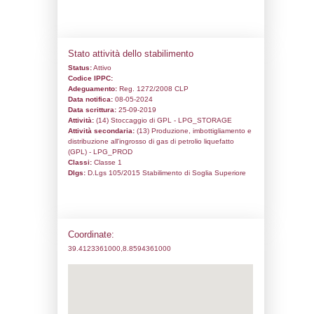
Codice univoco:
NV034
Ragione sociale:
Fiamma 2000 S.p.A.
Comune:
Serramanna
Località:
Indirizzo:
LOCALITÀ MASAINAS
CAP:
09038
Telefono:
0709130494
Fax:
0709130491
Email:
dir.tec@fiamma2000.it
Pec:
direzionetecnica@pec.fiamma2000.i
Stato attività dello stabilimento
Status:
Attivo
Codice IPPC:
Adeguamento:
Reg. 1272/2008 CLP