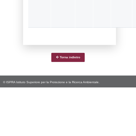
Notifiche
Data
Codice
Data
Invio
notifica
Inserimento
Notific
Ultima
Notifica
19-04-2024
08-05-
4723
2024