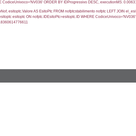
UNT(*) FROM `userlevels` WHERE `userlevelid` = -
serlevelid`, `userlevelname` FROM `userlevels`, ex
UNT(*) FROM `userlevelpermissions` WHERE `userle
blename`, `userlevelid`, `permission` FROM `userle
FROM infostabilimento WHERE CodiceUnivoco='NV03
ail, RagioneSociale FROM a1_stabilimento WHERE 
gione, Provincia FROM inventario_listato WHERE C
omune FROM el_comuni WHERE IstComune='2010700
lore FROM el_classi WHERE ID='5', executionMS: 0