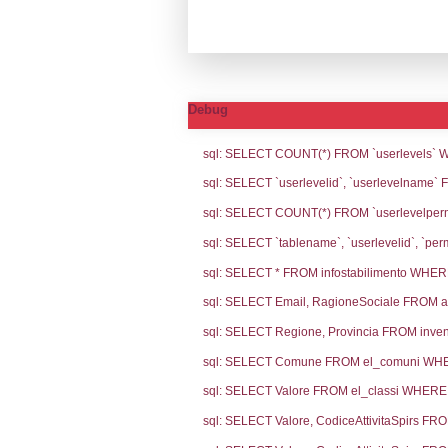
Notifiche
Codi
Ultima Notifi
4845
Archivio Noti
3037
2219