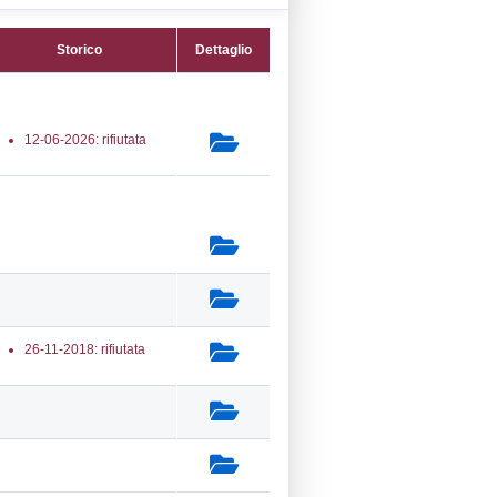
11) Produzione, distruzione e stoccaggio
sivi - EXPLOSIVES
secondaria:
lasse 5
gs 105/2015 Stabilimento di Soglia
e