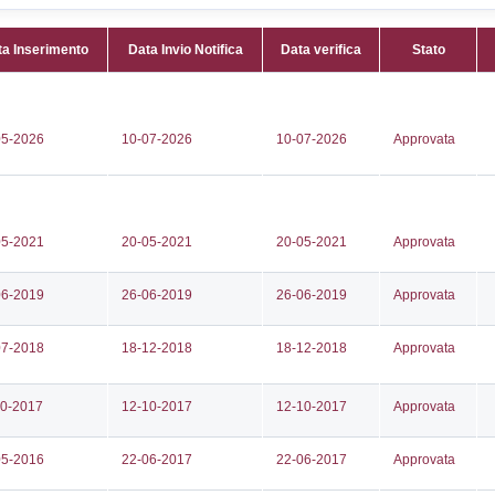
Attività:
(
72801
di esplo
0236
Attività 
m-italia.com
Classi:
C
spa@legalmail.it
Dlgs:
D.L
Superior