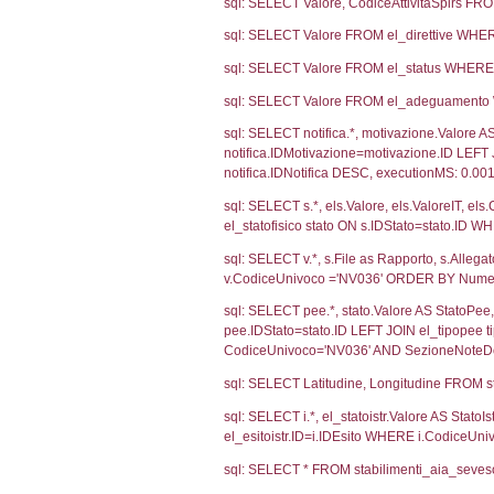
1709
1154
156
Debug