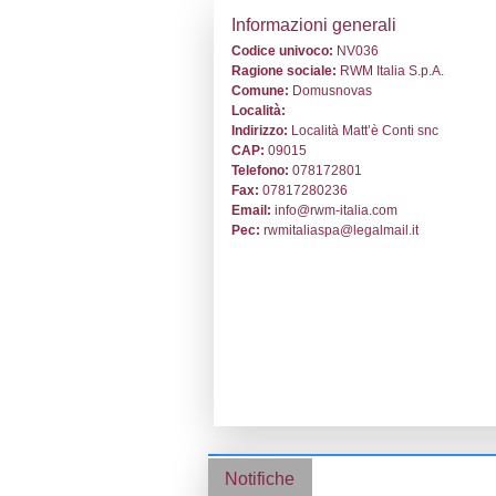
Stabilimento cod
Informazion
Codice univoc
Ragione socia
Comune:
Domu
Località:
Indirizzo:
Local