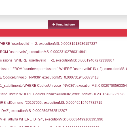
ce notifica
Data Inserimento
Dat
ca
27-05-2026
10-
fiche Precedenti
19-05-2021
20-
10-06-2019
26-