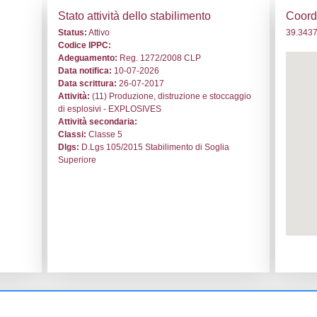
. NV036 - RWM Italia S.p.A. - SARDEGNA/Carbonia-Iglesias
i generali
Stato a
o:
NV036
Status:
At
le:
RWM Italia S.p.A.
Codice I
snovas
Adeguam
Data noti
ità Matt’è Conti snc
Data scri