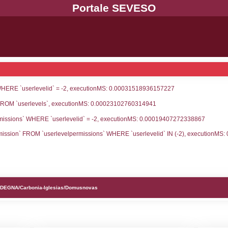
UNT(*) FROM `userlevels` WHERE `userlevelid` = -
serlevelid`, `userlevelname` FROM `userlevels`, ex
UNT(*) FROM `userlevelpermissions` WHERE `userle
blename`, `userlevelid`, `permission` FROM `userle