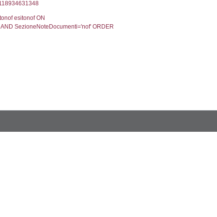
2, executionMS: 0.00031518936157227
ecutionMS: 0.00023102760314941
velid` = -2, executionMS: 0.00019407272338867
velpermissions` WHERE `userlevelid` IN (-2), execut
6', executionMS: 0.0007319450378418
CodiceUnivoco='NV036', executionMS: 0.00207805
odiceUnivoco='NV036', executionMS: 0.23116493225
5', executionMS: 0.00046515464782715
.0002598762512207