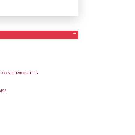
a Invio Notifica
Data verifica
Stato
07-2026
10-07-2026
Approvata
05-2021
20-05-2021
Approvata
06-2019
26-06-2019
Approvata