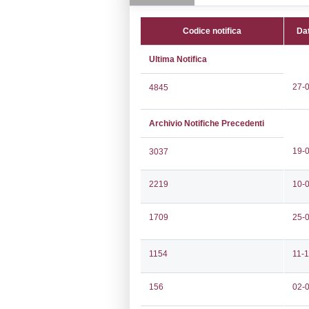
CAP:
09015
Telefono:
0781
Fax:
0781728
Email:
info@rw
Pec:
rwmitalia