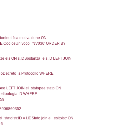
12-2018
18-12-2018
Approvata
10-2017
12-10-2017
Approvata
06-2017
22-06-2017
Approvata
Torna indietro