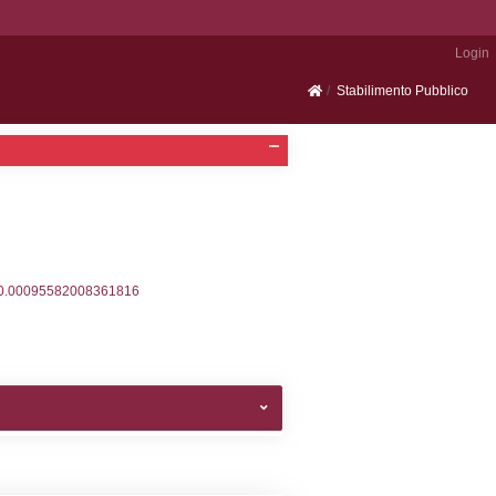
Portale SEVESO
2, executionMS: 0.00031518936157227
ecutionMS: 0.00023102760314941
velid` = -2, executionMS: 0.00019407272338867
velpermissions` WHERE `userlevelid` IN (-2), execut